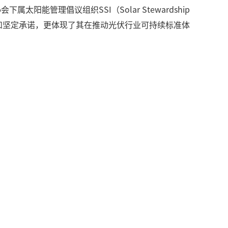
能管理倡议组织SSI（Solar Stewardship
地位和坚定承诺，更体现了其在推动光伏行业可持续标准体