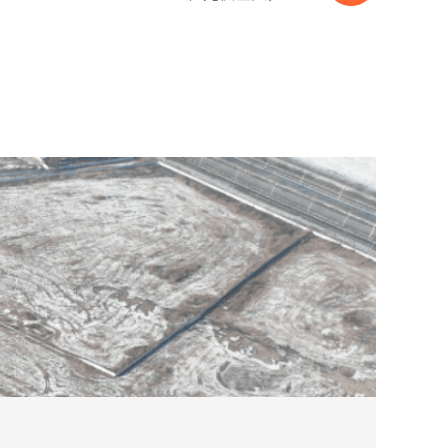
2026-08
365w