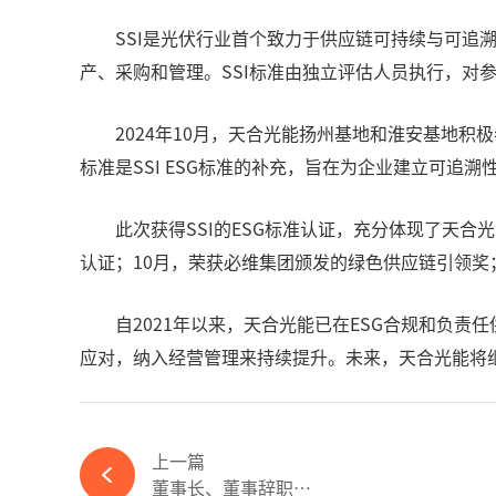
SSI是光伏行业首个致力于供应链可持续与可
产、采购和管理。SSI标准由独立评估人员执行，对
2024年10月，天合光能扬州基地和淮安基地积极参与了针
标准是SSI ESG标准的补充，旨在为企业建立可追
此次获得SSI的ESG标准认证，充分体现了天合
认证；10月，荣获必维集团颁发的绿色供应链引领
自2021年以来，天合光能已在ESG合规和负
应对，纳入经营管理来持续提升。未来，天合光能将
上一篇
董事长、董事辞职！亿晶光电或被国资接手-365wm完美体育官网