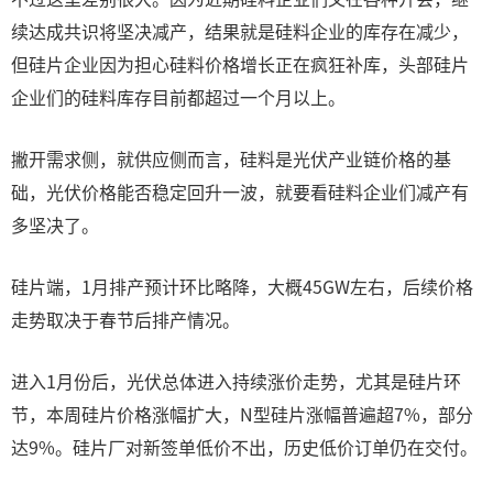
续达成共识将坚决减产，结果就是硅料企业的库存在减少，
但硅片企业因为担心硅料价格增长正在疯狂补库，头部硅片
企业们的硅料库存目前都超过一个月以上。
撇开需求侧，就供应侧而言，硅料是光伏产业链价格的基
础，光伏价格能否稳定回升一波，就要看硅料企业们减产有
多坚决了。
硅片端，1月排产预计环比略降，大概45GW左右，后续价格
走势取决于春节后排产情况。
进入1月份后，光伏总体进入持续涨价走势，尤其是硅片环
节，本周硅片价格涨幅扩大，N型硅片涨幅普遍超7%，部分
达9%。硅片厂对新签单低价不出，历史低价订单仍在交付。