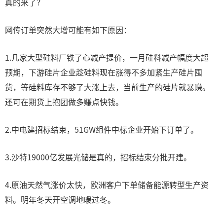
真的来了？
网传订单突然大增可能有如下原因：
1.几家大型硅料厂铁了心减产提价，一月硅料减产幅度大超
预期，下游硅片企业趁硅料现在涨得不多加紧生产硅片囤
货，等硅料库存不够了大涨上去，当前生产的硅片就暴赚。
还可在期货上抱团做多赚点快钱。
2.中电建招标结束，51GW组件中标企业开始下订单了。
3.沙特19000亿发展光储是真的，招标结束分批开建。
4.原油天然气涨价太快，欧洲客户下单储备能源转型生产资
料。明年冬天开空调地暖过冬。