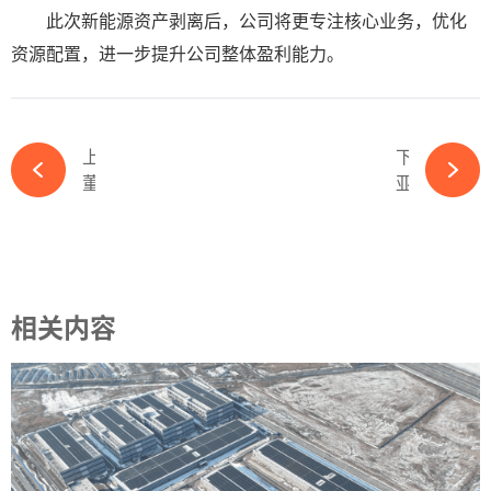
此次新能源资产剥离后，公司将更专注核心业务，优化
资源配置，进一步提升公司整体盈利能力。
上一篇
下一篇
董事长辞职！又一电力国企高层变动-365wm完美体育官网
亚玛顿2024年业绩大幅转亏，垂直一体化进程再遇阻-365wm完美体育官网
相关内容