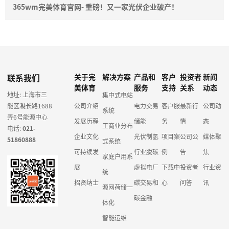
365wm完美体育官网- 重磅！又一家光伏企业破产！
联系我们
关于完
解决方案
产品和
客户
投资者
新闻
美体育
服务
支持
关系
动态
地址: 上海市三
集中式电站
能区凝长路1688
公司介绍
电力交易
客户服
最新行
公司动
系统
弄6号能源中心
发展历程
储能
务
情
态
工商业分布
电话:
021-
企业文化
光伏制氢
项目案
公司公
媒体聚
51860888
式系统
可持续发
行业脱碳
例
告
焦
家庭户用系
展
虚拟电厂
下载中
投资者
行业资
统
招贤纳士
碳交易和
心
问答
讯
源网荷储一
碳金融
体化
智能运维