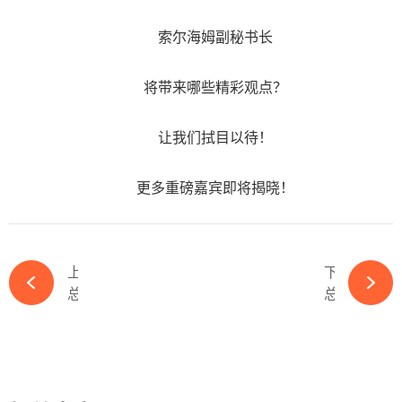
索尔海姆副秘书长
将带来哪些精彩观点？
让我们拭目以待！
更多重磅嘉宾即将揭晓！
上一篇
下一篇
总投资超15亿！又一光伏项目正式开工-365wm完美体育官网
总裁离职！这光伏企业又有新变动-365wm完美体育官网