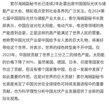
索尔海姆副秘书长已连续2年赴蓉出席中国国际光伏与储
能产业大会，精彩观点受到社会各界的广泛关注。在2024第
七届中国国际光伏与储能产业大会上，索尔海姆副秘书长致
辞表示，中国应该对在太阳能、电动汽车、电池等领域的高
产能感到自豪，正是这样的高产能满足了世界人民的需要。
他称赞中国光伏产业是中国给予全人类的巨大礼物，将美好
带给这个世界，并表示，世界的绿色转型离不开中国。仅
2023年，中国就贡献了世界上三分之二的绿色产能。太阳能
的价格下降了90%，虽然美国、德国、日本、印度等国家也
作出了贡献，但没有哪个国家像中国，在这一发展中发挥了
如此重要的作用，这是对世界的巨大贡献！索尔海姆副秘书
长高度肯定了中国光伏在全球绿色可持续发展进程中的重要
贡献，也为科学理性分析中国光伏产业发展提供了全新的国
际化视角。