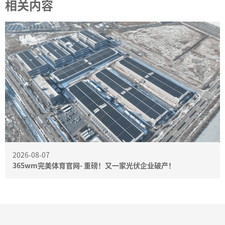
相关内容
2026-08-07
365wm完美体育官网- 重磅！又一家光伏企业破产！