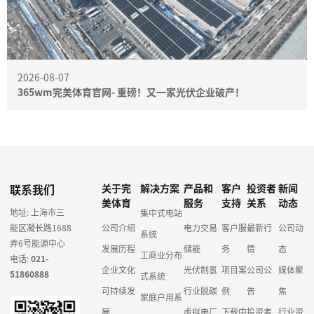
2026-08-07
365wm完美体育官网- 重磅！又一家光伏企业破产！
联系我们
关于完
解决方案
产品和
客户
投资者
新闻
美体育
服务
支持
关系
动态
地址: 上海市三
集中式电站
能区凝长路1688
公司介绍
电力交易
客户服
最新行
公司动
系统
弄6号能源中心
发展历程
储能
务
情
态
工商业分布
电话:
021-
企业文化
光伏制氢
项目案
公司公
媒体聚
51860888
式系统
可持续发
行业脱碳
例
告
焦
家庭户用系
展
虚拟电厂
下载中
投资者
行业资