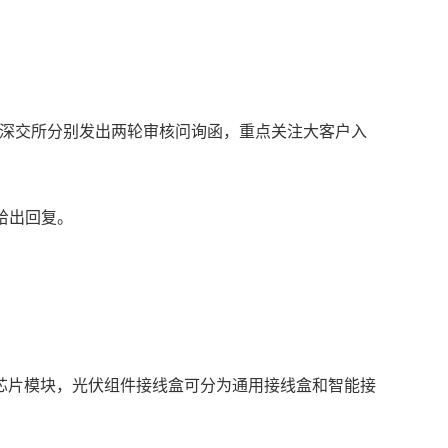
月，深交所分别发出两轮审核问询函，重点关注大客户入
给出回复。
芯片模块，光伏组件接线盒可分为通用接线盒和智能接