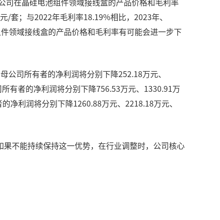
，公司在晶硅电池组件领域接线盒的产品价格和毛利率
元/套；与2022年毛利率18.19%相比，2023年、
电池组件领域接线盒的产品价格和毛利率有可能会进一步下
公司所有者的净利润将分别下降252.18万元、
有者的净利润将分别下降756.53万元、1330.91万
利润将分别下降1260.88万元、2218.18万元、
如果不能持续保持这一优势，在行业调整时，公司核心