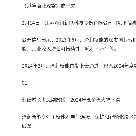
《港湾商业观察》施子夫
2月14日，江苏泽润新能科技股份有限公司（以下简
公开信息显示，2023年5月，泽润新能的深市创业板
股、营业收入增长可持续性、毛利率水平等。
2024年2月，泽润新能首发上会通过，也系2024
01
业绩增长率急剧放缓，2024年现金流大幅下滑
泽润新能专注于新能源电气连接、保护和智能化技术
线盒。