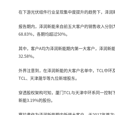
在下游光伏组件行业呈现集中度提升的趋势下，泽润
报告期内，泽润新能来自前五大客户的销售收入分别为2.38
68.83%，各期均超过50%。
其中，客户A均为泽润新能期内第一大客户，泽润新能向客户A
32.58%。
外界注意到，在泽润新能的大客户名单中，TCL中环及
TCL、天津晟华等九位新增股东。
穿透股权架构可知，厦门TCL与天津中环系同一控制
新能3.19%的股份。
赛拉弗作为泽润新能期内新增大客户，于2017年首