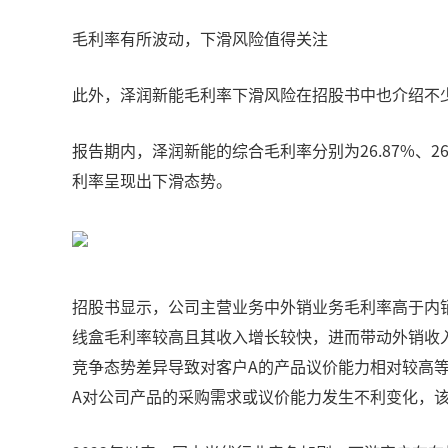
毛利率有所波动，下滑风险值得关注
此外，泽润新能毛利率下滑风险在招股书中也介绍不
报告期内，泽润新能的综合毛利率分别为26.87%、26.8
利率呈现出下滑态势。
招股书显示，公司主营业务中外销业务毛利率高于内销业务
线盒毛利率较高且其收入增长较快，进而带动外销收
竞争态势差异导致对客户A的产品议价能力相对较高
A对公司产品的采购需求或议价能力发生不利变化，