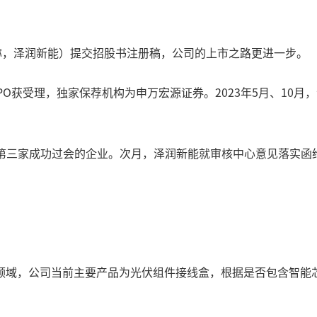
称，泽润新能）提交招股书注册稿，公司的上市之路更进一步。
IPO获受理，独家保荐机构为申万宏源证券。2023年5月、10
年度第三家成功过会的企业。次月，泽润新能就审核中心意见落实函
领域，公司当前主要产品为光伏组件接线盒，根据是否包含智能