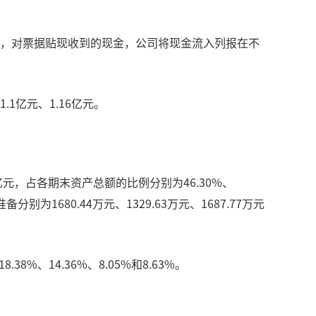
需求，对票据贴现收到的现金，公司将现金流入列报在不
1亿元、1.16亿元。
亿元，占各期末资产总额的比例分别为46.30%、
分别为1680.44万元、1329.63万元、1687.77万元
8%、14.36%、8.05%和8.63%。