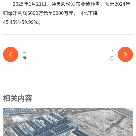
2025年1月21日，通灵股份发布业绩预告，预计2024年
归母净利润6600万元至9000万元，同比下降
45.45%-59.99%。
上一篇
下一篇
帝科股份：营收增长显著，多领域亮点纷呈-365wm完美体育官网
总投资25亿！又一光伏项目开工建设-365wm完美体育官网
相关内容