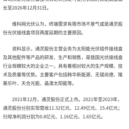
长至2026年12月31日。
维科网光伏认为，终端需求有限市场不景气或是通灵股
份光伏接线盒项目两度延期的主要原因。
资料显示，通灵股份主营业务为太阳能光伏组件接线盒
及其他配件等产品的研发、生产和销售，是我国光伏接线盒
行业规模较大的企业之一，具有着相对较大的生产规模、技
术及质量等优势。主要客户包括韩华新能源、无锡尚德、隆
基乐叶、天合光能、晶澳太阳能等。
2021年12月，通灵股份正式上市。2021年至2023年，
通灵股份分别实现营收11.32亿元、12.49亿元、15.4亿元；
归母净利润分别为0.8亿元、1.16亿元、1.65亿元。