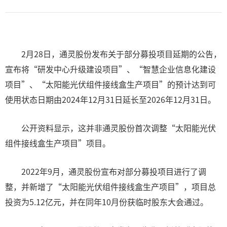
2月28日，通灵股份发布关于部分募投项目延期的公告，
宣布将“研发中心升级建设项目”、“智慧企业信息化建设
项目”、“太阳能光伏组件接线盒生产项目”的预计达到可
使用状态日期由2024年12月31日延长至2026年12月31日。
公开资料显示，这并非通灵股份首次调整“太阳能光伏
组件接线盒生产项目”项目。
2022年9月，通灵股份宣布对部分募投项目进行了调
整，并新增了“太阳能光伏组件接线盒生产项目”，项目总
投资为5.12亿元，并在同年10月份获临时股东大会通过。