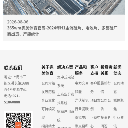
2026-08-06
365wm完美体育官网-2024年H1主流硅片、电池片、多晶硅厂
商出货、产能统计
联系我们
关于完
解决方案
产品和
客户
投资者
新闻
美体育
服务
支持
关系
动态
地址: 上海市三
集中式电站
能区凝长路1688
公司介绍
电力交易
客户服
最新行
公司动
系统
弄6号能源中心
发展历程
储能
务
情
态
工商业分布
电话:
021-
企业文化
光伏制氢
项目案
公司公
媒体聚
51860888
式系统
可持续发
行业脱碳
例
告
焦
家庭户用系
展
虚拟电厂
下载中
投资者
行业资
统
招贤纳士
碳交易和
心
问答
讯