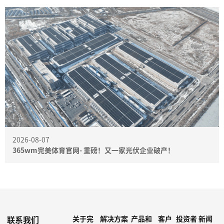
2026-08-07
365wm完美体育官网- 重磅！又一家光伏企业破产！
联系我们
关于完
解决方案
产品和
客户
投资者
新闻