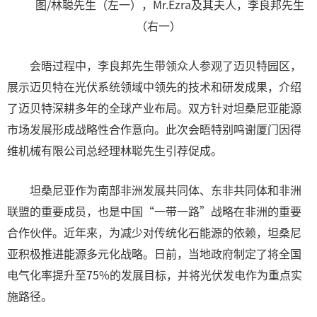
图/林聪先生（左一），Mr.Ezra及其夫人，李良邦先生
（右一）
会晤过程中，李良邦先生带领众人参观了迈贝特园区，
展示迈贝特在光伏系统领域中领先的技术和研发成果，介绍
了迈贝特深耕多年的全球产业布局。双方针对坦桑尼亚能源
市场发展形成战略性合作意向。此次会晤特别鸣谢厦门因得
维机械有限公司总经理林聪先生引荐促成。
坦桑尼亚作为南部非洲发展共同体、东非共同体和非洲
联盟的重要成员，也是中国“一带一路”战略在非洲的重要
合作伙伴。近年来，为减少对传统化石能源的依赖，坦桑尼
亚积极推进能源多元化战略。日前，当地政府制定了将全国
电气化率提升至75%的发展目标，并将光伏发电作为重点实
施路径。