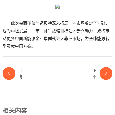
此次会面不仅为迈贝特深入拓展非洲市场奠定了基础，
也为中坦发展“一带一路”战略目标注入新兴动力，或将带
动更多中国新能源企业集群式进入非洲市场，为全球能源转
型贡献中国方案。
上一篇
下一篇
总投资500亿+、新增16吉瓦TOPCon电池，2月份光伏签约、开工、投产详情-365wm完美体育官网
不破不立？协鑫集成能否打好48.42亿元巨额定增之仗？-365wm完美体育官网
相关内容