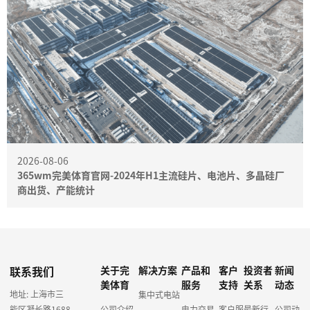
2026-08-06
365wm完美体育官网-2024年H1主流硅片、电池片、多晶硅厂
商出货、产能统计
联系我们
关于完
解决方案
产品和
客户
投资者
新闻
美体育
服务
支持
关系
动态
地址: 上海市三
集中式电站
能区凝长路1688
公司介绍
电力交易
客户服
最新行
公司动