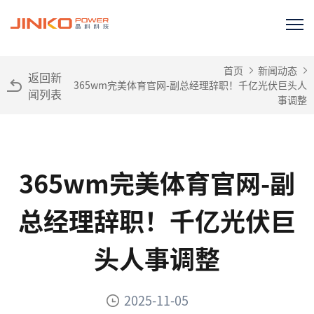
首页
新闻动态
返回新
365wm完美体育官网-副总经理辞职！千亿光伏巨头人
闻列表
事调整
365wm完美体育官网-副
总经理辞职！千亿光伏巨
头人事调整
2025-11-05