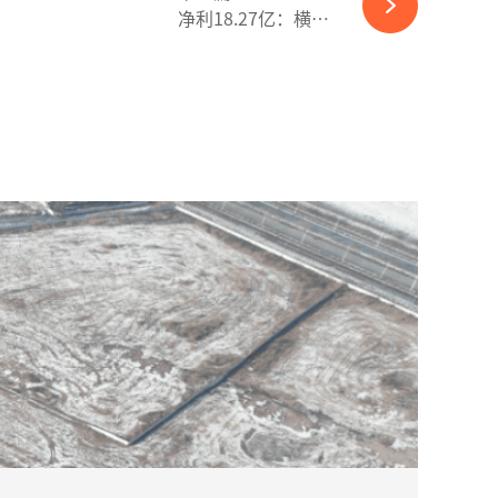
净利18.27亿：横店东磁如何逆势掘金？-365wm完美体育官网
2026-08