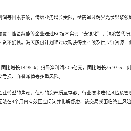
利润等因素影响，传统业务增长受限，亟需通过跨界光伏银浆领
颠覆：隆基绿能等企业通过BC技术实现“去银化”，铜浆替代
，陷入资不抵债。海天股份计划通过收购获得生产线及供应链资源，
元，同比增长18.95%；归母净利润3.05亿元，同比增长25.9
续亏损、商誉减值等多重风险。
企业转型的焦虑，但标的资产质量存疑、行业技术迭代风险及管
无法在4个月内有效回应问询并化解疑虑，该交易或面临终止风