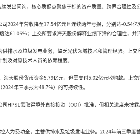
已连续发出问询，核心质疑点聚焦于标的资产质量、跨界合理性及
024年营收降至17.54亿元且连续两年亏损，分别达-0.54亿
赖度达61.06%；上交所要求海天股份解释业绩下滑的合理性，
营供排水及垃圾发电业务，缺乏光伏领域技术和管理经验。上交
计划及对原技术人员的依赖程度。
，海天股份货币资金5.79亿元，但需支付5.02亿元收购款。上
024年三季报为48.7%）的可持续性。
司HPSL需取得境外直接投资（ODI）批准，但相关进度未披
控人为费功全，主营供排水及垃圾发电业务。2024年前三季度营收1