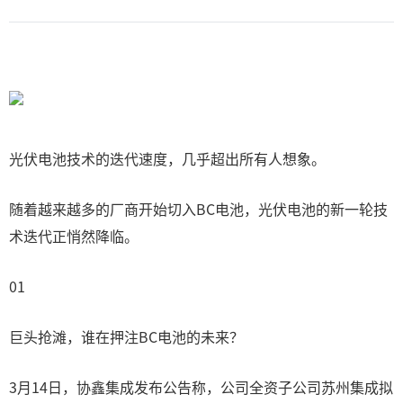
光伏电池技术的迭代速度，几乎超出所有人想象。
随着越来越多的厂商开始切入BC电池，光伏电池的新一轮技
术迭代正悄然降临。
01
巨头抢滩，谁在押注BC电池的未来？
3月14日，协鑫集成发布公告称，公司全资子公司苏州集成拟