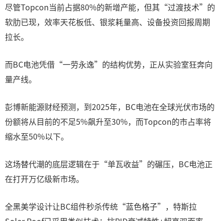
尽管Topcon当前占据80%的新增产能，但其“过渡技术”的
软肋已现，效率天花板低、银浆耗量高、设备投资回报周期
拉长。
而BC电池凭借“一劳永逸”的结构优势，正从实验室狂奔向
量产线。
彭博新能源财经预测，到2025年，BC电池在全球光伏市场的
份额将从目前的不足5%飙升至30%，而Topcon的市占率将
缩水至50%以下。
这场替代潮的底层逻辑在于“单瓦收益”的碾压，BC电池正
在打开万亿级新市场。
全黑美学设计让BC组件秒杀传统“蓝色格子”，特斯拉