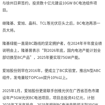
与徐州日昇签约，投资数十亿元建设10GW BC电池组件项
目。
继隆基、爱旭、晶科、TCL等光伏巨头之后，BC电池再添一
员大将。
隆基绿能一直是BC路线的坚定拥护者，在2024年半年度业绩
说明会上，隆基曾表示“到2026年底，国内电池产能计划全
部切换至BC产品”，2025年要实现75GW产能。
爱旭股份则早在2016年，便成立了BC实验室，推出N型ABC
组件，发电量较TOPCon提升10%以上。
2025年1月，爱旭股份更是联手创维光伏在广西省百色市建
设年产5GW光伏BC电池项目，项目总投资41亿元，计划
2025年下半年投产。2025年规划BC电池产能将达到35GW，