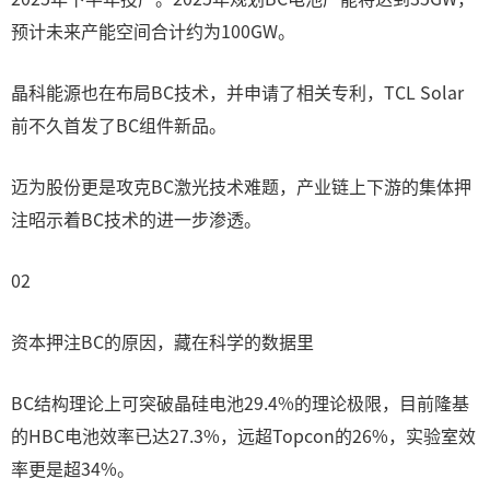
预计未来产能空间合计约为100GW。
晶科能源也在布局BC技术，并申请了相关专利，TCL Solar
前不久首发了BC组件新品。
迈为股份更是攻克BC激光技术难题，产业链上下游的集体押
注昭示着BC技术的进一步渗透。
02
资本押注BC的原因，藏在科学的数据里
BC结构理论上可突破晶硅电池29.4%的理论极限，目前隆基
的HBC电池效率已达27.3%，远超Topcon的26%，实验室效
率更是超34%。