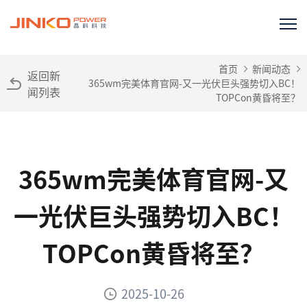
首页
新闻动态
返回新
365wm完美体育官网-又一光伏巨头强势切入BC！
闻列表
TOPCon黄昏将至？
365wm完美体育官网-又
一光伏巨头强势切入BC！
TOPCon黄昏将至？
2025-10-26