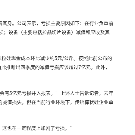
善其身。公司表示，亏损主要原因如下：在行业负重前
亏损；设备（主要包括拉晶切片设备）减值和应收及其
颗粒硅现金成本环比减少约5元/公斤。按照此前公布的
，由此推断出四季度的减值亏损应该超过7亿元。此外，
技会有5亿元亏损并入报表。”上述人士告诉记者，去年
的减值损失，但在当前行业环境下，传统棒状硅企业单
元，这也在一定程度上加剧了亏损。”