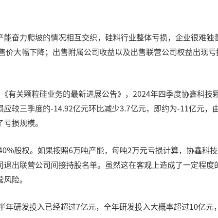
产能奋力爬坡的情况相互交织，硅料行业整体亏损，企业很难独
均售价大幅下降；出售附属公司收益以及出售联营公司权益出现
《有关颗粒硅业务的最新进展公告》，2024年四季度协鑫科技
较三季度的-14.92亿元环比减少3.7亿元，即约为-11亿元
了亏损规模。
约40%股权。如果按照6万吨产能，每吨2万元亏损计算，协鑫科
司退出联营公司间接持股名单。虽然这在客观上造成了一定程度
营风险。
上半年研发投入已经超过7亿元，全年研发投入大概率超过10亿