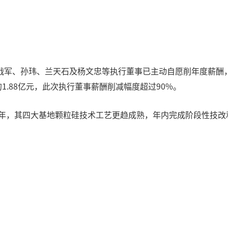
军、孙玮、兰天石及杨文忠等执行董事已主动自愿削年度薪酬，全
度的1.88亿元，此次执行董事薪酬削减幅度超过90%。
4年，其四大基地颗粒硅技术工艺更趋成熟，年内完成阶段性技