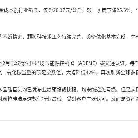
本创行业新低，仅为28.17元/公斤，较一季度下降25.6%。与
的不断精进，颗粒硅技术工艺持续完善，设备优化基本完成，生
月已取得法国环境与能源控制署（ADEME）碳足迹认证，每千
13千克二氧化碳当量的碳足迹数值，大幅降低42%，再次刷新全球
多晶硅巨头均已发布业绩预报或快报，均未能避免亏损。但是从
时颗粒硅碳足迹数值行业最低，受到客户广泛认可。反而是资产