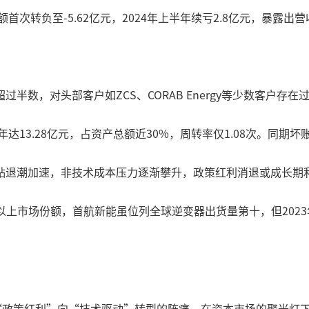
首次转负至-5.62亿元，2024年上半年续亏2.8亿元，暴露出
数，对头部客户如ZCS、CORAB Energy等少数客户存在
达13.28亿元，占资产总额近30%，周转率仅1.08次。同期
贴退潮加速，非技术成本压力逐渐攀升，政策红利消退或成长期
以上市场份额，首航新能虽位列全球逆变器出货量第十，但2023
从“政策红利”向“技术驱动”转型的阵痛。在资本市场的聚光灯