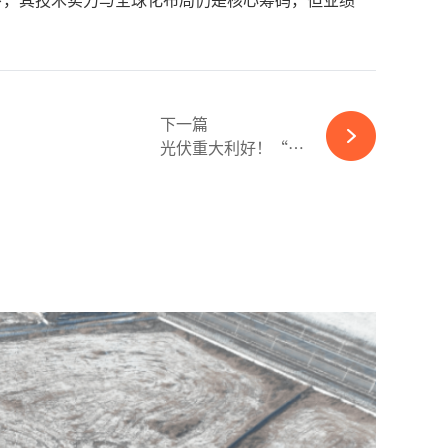
下一篇
光伏重大利好！“千家万户沐光行动”正式发布！-365wm完美体育官网