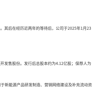
会。其后在经历近两年的等待后，公司于2025年1月23
开发售股份。发行后总股本约为4.12亿股；保荐人为
主要用于新能源产品研发制造、营销网络建设及补充流动资