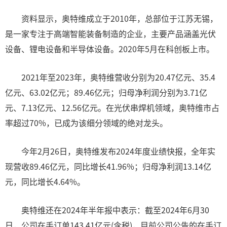
资料显示，奥特维成立于2010年，总部位于江苏无锡，
是一家专注于高端智能装备制造的企业，主要产品涵盖光伏
设备、锂电设备和半导体设备。2020年5月在科创板上市。
2021年至2023年，奥特维营收分别为20.47亿元、35.4
亿元、63.02亿元；89.46亿元；归母净利润分别为3.71亿
元、7.13亿元、12.56亿元。在光伏串焊机领域，奥特维市占
率超过70%，已成为该细分领域的绝对龙头。
今年2月26日，奥特维发布2024年度业绩快报，全年实
现营收89.46亿元，同比增长41.96%；归母净利润13.14亿
元，同比增长4.64%。
奥特维还在2024年半年报中表示：截至2024年6月30
日，公司在手订单143.41亿元(含税)，目前公司公告的在手订