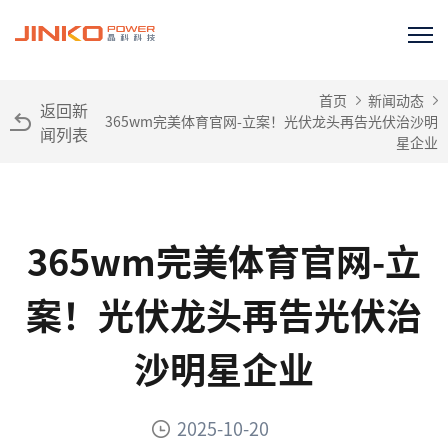
首页
新闻动态
返回新
365wm完美体育官网-立案！光伏龙头再告光伏治沙明
闻列表
星企业
365wm完美体育官网-立
案！光伏龙头再告光伏治
沙明星企业
2025-10-20