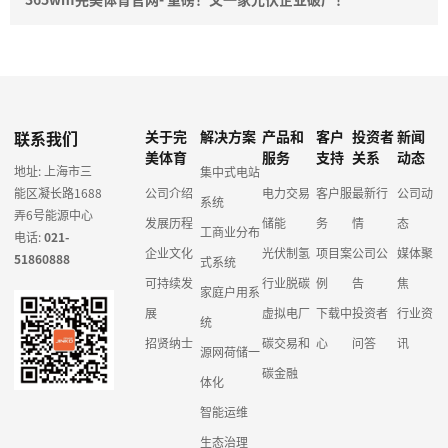
联系我们
关于完
解决方案
产品和
客户
投资者
新闻
美体育
服务
支持
关系
动态
地址: 上海市三
集中式电站
能区凝长路1688
公司介绍
电力交易
客户服
最新行
公司动
系统
弄6号能源中心
发展历程
储能
务
情
态
工商业分布
电话:
021-
企业文化
光伏制氢
项目案
公司公
媒体聚
51860888
式系统
可持续发
行业脱碳
例
告
焦
家庭户用系
展
虚拟电厂
下载中
投资者
行业资
统
招贤纳士
碳交易和
心
问答
讯
源网荷储一
碳金融
体化
智能运维
生态治理