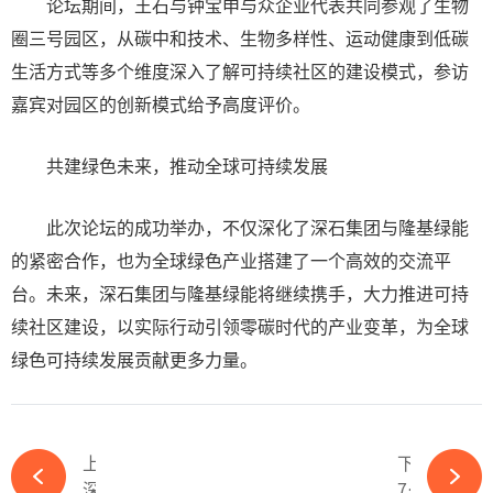
论坛期间，王石与钟宝申与众企业代表共同参观了生物
圈三号园区，从碳中和技术、生物多样性、运动健康到低碳
生活方式等多个维度深入了解可持续社区的建设模式，参访
嘉宾对园区的创新模式给予高度评价。
共建绿色未来，推动全球可持续发展
此次论坛的成功举办，不仅深化了深石集团与隆基绿能
的紧密合作，也为全球绿色产业搭建了一个高效的交流平
台。未来，深石集团与隆基绿能将继续携手，大力推进可持
续社区建设，以实际行动引领零碳时代的产业变革，为全球
绿色可持续发展贡献更多力量。
上一篇
下一篇
深圳新增一家上市公司：暴涨244%，市值168亿-365wm完美体育官网
70亿光伏银浆龙头，逆势盈利3.6亿-365wm完美体育官网