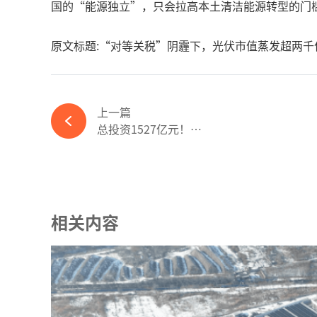
国的“能源独立”，只会拉高本土清洁能源转型的门槛
原文标题:“对等关税”阴霾下，光伏市值蒸发超两
上一篇
总投资1527亿元！十大新能源项目定了-365wm完美体育官网
相关内容