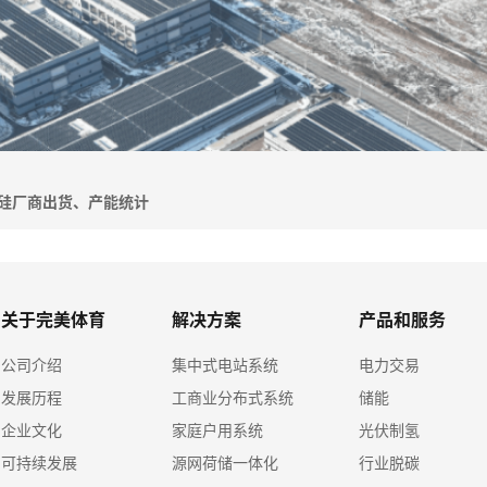
多晶硅厂商出货、产能统计
关于完美体育
解决方案
产品和服务
公司介绍
集中式电站系统
电力交易
发展历程
工商业分布式系统
储能
企业文化
家庭户用系统
光伏制氢
可持续发展
源网荷储一体化
行业脱碳