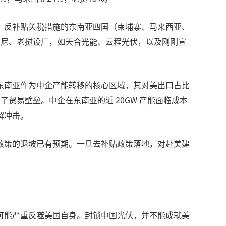
、反补贴关税措施的东南亚四国（柬埔寨、马来西亚、
印尼、老挝设厂，如天合光能、云程光伏，以及刚刚宣
东南亚作为中企产能转移的核心区域，其对美出口占比
贸易壁垒。中企在东南亚的近 20GW 产能面临成本
解冲击。
政策的退坡已有预期。一旦去补贴政策落地，对赴美建
可能严重反噬美国自身。封锁中国光伏，并不能成就美