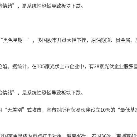
险情绪”，是系统性恐慌导致板块下跌。
来“黑色星期一”，多国股市开盘大幅下挫，原油期货、贵金属、
陷。据统计，在105家光伏上市企业中，有38家光伏企业股票
险情绪”，是系统性恐慌导致板块下跌。
用“无差别”式攻击，宣布对所有贸易伙伴设立10%的“最低基
亚国家更是成为重点打击对象。越南46%，泰国36%，柬埔寨49