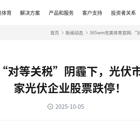
美体育
解决方案
产品和服务
客户支持
投资者关系
首页
新闻动态
365wm完美体育官网-
网-“对等关税”阴霾下，光伏
家光伏企业股票跌停！
2025-10-05