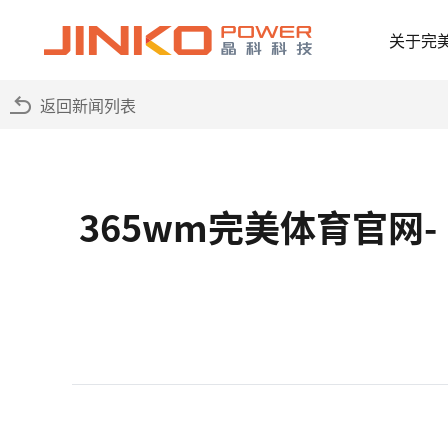
关于完
返回新闻列表
365wm完美体育官