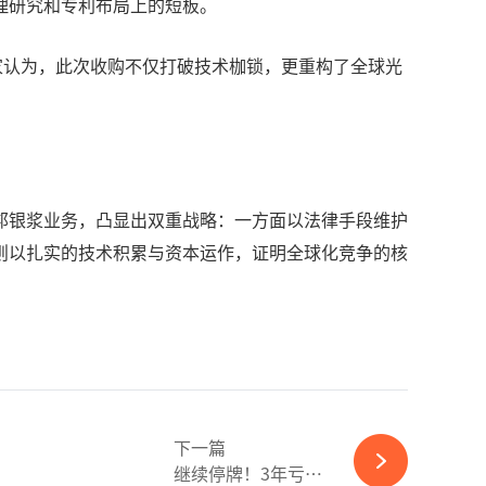
理研究和专利布局上的短板。
业专家认为，此次收购不仅打破技术枷锁，更重构了全球光
邦银浆业务，凸显出双重战略：一方面以法律手段维护
则以扎实的技术积累与资本运作，证明全球化竞争的核
下一篇
继续停牌！3年亏损！又一光伏企业或将“易主”-365wm完美体育官网