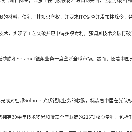
一项普遍排除令，以禁止任何侵权材料进口到美国，包括原材料
®类似的材料，侵犯了其知识产权，并要求ITC调查并发布排除令
新技术，实现了工艺突破并已申请多项专利，强调其技术突破打
背板薄膜和Solamet银浆业务一度垄断全球市场。然而，随着
美元完成对杜邦Solamet光伏银浆业务的收购，标志着中国在光
务拥有30余年技术积累和覆盖全产业链的216项核心专利，包括TO