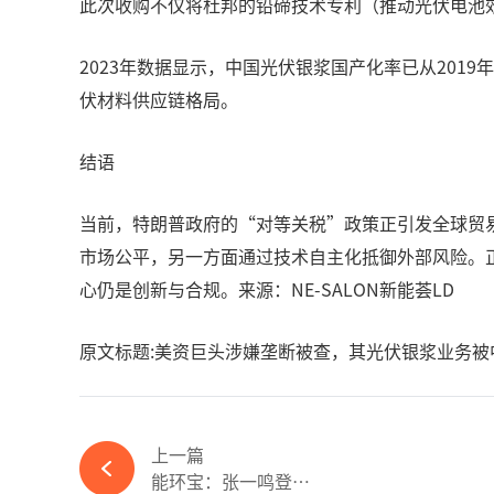
此次收购不仅将杜邦的铅碲技术专利（推动光伏电池
2023年数据显示，中国光伏银浆国产化率已从201
伏材料供应链格局。
结语
当前，特朗普政府的“对等关税”政策正引发全球贸
市场公平，另一方面通过技术自主化抵御外部风险。
心仍是创新与合规。来源：NE-SALON新能荟LD
原文标题:美资巨头涉嫌垄断被查，其光伏银浆业务被
上一篇
能环宝：张一鸣登顶中国首富，背后光伏与绿电产业成关键力量-365wm完美体育官网