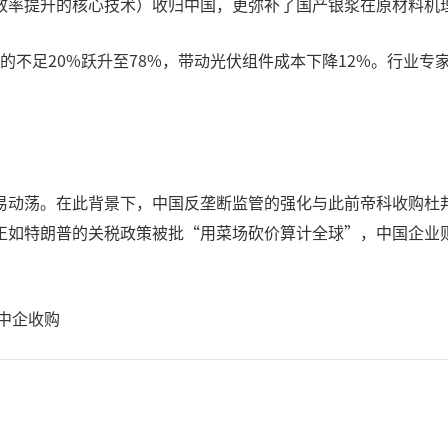
效率提升的核心技术）收归中国，更弥补了国产银浆在原材料机
9年的不足20%跃升至78%，带动光伏组件成本下降12%。行
易动荡。在此背景下，中国反垄断监管的强化与此前帝科收购杜
正如特朗普的关税政策被批“用菜场砍价算计全球”，中国企业
中企收购