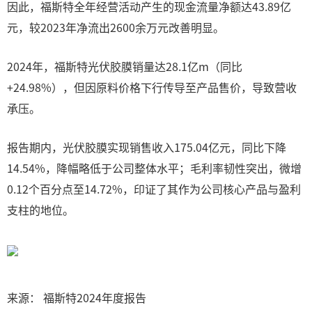
因此，福斯特全年经营活动产生的现金流量净额达43.89亿
元，较2023年净流出2600余万元改善明显。
2024年，福斯特光伏胶膜销量达28.1亿m（同比
+24.98%），但因原料价格下行传导至产品售价，导致营收
承压。
报告期内，光伏胶膜实现销售收入175.04亿元，同比下降
14.54%，降幅略低于公司整体水平；毛利率韧性突出，微增
0.12个百分点至14.72%，印证了其作为公司核心产品与盈利
支柱的地位。
来源： 福斯特2024年度报告