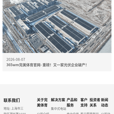
2026-08-07
365wm完美体育官网- 重磅！又一家光伏企业破产！
联系我们
关于完
解决方案
产品和
客户
投资者
新闻
美体育
服务
支持
关系
动态
地址: 上海市三
集中式电站
能区凝长路1688
公司介绍
电力交易
客户服
最新行
公司动