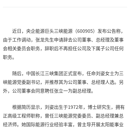
近日，央企能源巨头三峡能源（600905）发布公告称，
由于工作调动，张龙先生申请辞去公司董事、总经理及董事
会相关委员会职务，辞职后不再担任公司及下属子公司任何
职务。
随后，中国长江三峡集团正式宣布，任命刘姿女士为三
峡能源党委副书记，并推荐其为公司董事、总经理人选。另
外，公司董事会同意聘任张立一为副总经理。
根据简历显示，刘姿出生于1972年，博士研究生，拥有
正高级工程师职称，曾任三峡能源党委委员、副总经理兼总
经济师。她国际能源行业经验丰富，曾主导开展太阳能事业