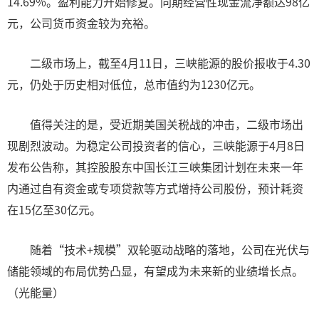
14.69%。盈利能力开始修复。同期经营性现金流净额达98亿
元，公司货币资金较为充裕。
二级市场上，截至4月11日，三峡能源的股价报收于4.30
元，仍处于历史相对低位，总市值约为1230亿元。
值得关注的是，受近期美国关税战的冲击，二级市场出
现剧烈波动。为稳定公司投资者的信心，三峡能源于4月8日
发布公告称，其控股股东中国长江三峡集团计划在未来一年
内通过自有资金或专项贷款等方式增持公司股份，预计耗资
在15亿至30亿元。
随着“技术+规模”双轮驱动战略的落地，公司在光伏与
储能领域的布局优势凸显，有望成为未来新的业绩增长点。
（光能量）