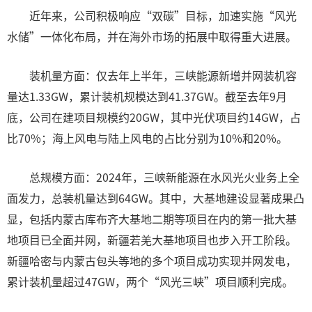
近年来，公司积极响应“双碳”目标，加速实施“风光
水储”一体化布局，并在海外市场的拓展中取得重大进展。
装机量方面：仅去年上半年，三峡能源新增并网装机容
量达1.33GW，累计装机规模达到41.37GW。截至去年9月
底，公司在建项目规模约20GW，其中光伏项目约14GW，占
比70%；海上风电与陆上风电的占比分别为10%和20%。
总规模方面：2024年，三峡新能源在水风光火业务上全
面发力，总装机量达到64GW。其中，大基地建设显著成果凸
显，包括内蒙古库布齐大基地二期等项目在内的第一批大基
地项目已全面并网，新疆若羌大基地项目也步入开工阶段。
新疆哈密与内蒙古包头等地的多个项目成功实现并网发电，
累计装机量超过47GW，两个“风光三峡”项目顺利完成。