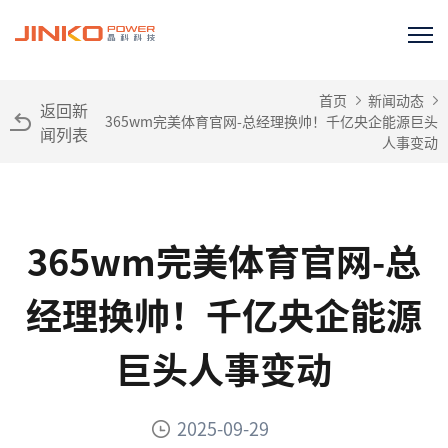
首页
新闻动态
返回新
365wm完美体育官网-总经理换帅！千亿央企能源巨头
闻列表
人事变动
365wm完美体育官网-总
经理换帅！千亿央企能源
巨头人事变动
2025-09-29