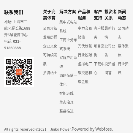
联系我们
关于完
解决方案
产品和
客户
投资者
新闻
美体育
服务
支持
关系
动态
地址: 上海市三
集中式电站
能区凝长路1688
公司介绍
电力交易
客户服
最新行
公司动
系统
弄6号能源中心
发展历程
储能
务
情
态
工商业分布
电话:
021-
企业文化
光伏制氢
项目案
公司公
媒体聚
51860888
式系统
可持续发
行业脱碳
例
告
焦
家庭户用系
展
虚拟电厂
下载中
投资者
行业资
统
招贤纳士
碳交易和
心
问答
讯
源网荷储一
碳金融
体化
智能运维
生态治理
整县推进
Powered by Webfoss
All rights reserved ©2021 Jinko Power.
.