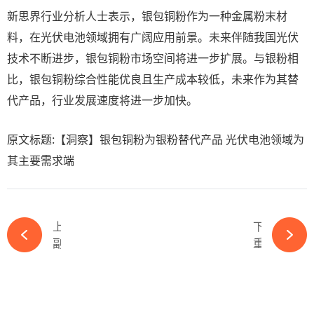
新思界行业分析人士表示，银包铜粉作为一种金属粉末材
料，在光伏电池领域拥有广阔应用前景。未来伴随我国光伏
技术不断进步，银包铜粉市场空间将进一步扩展。与银粉相
比，银包铜粉综合性能优良且生产成本较低，未来作为其替
代产品，行业发展速度将进一步加快。
原文标题:【洞察】银包铜粉为银粉替代产品 光伏电池领域为
其主要需求端
上一篇
下一篇
副总裁换人！又一跨界企业聘任光伏大咖-365wm完美体育官网
重磅！一光伏龙头将被地方国资控股-365wm完美体育官网