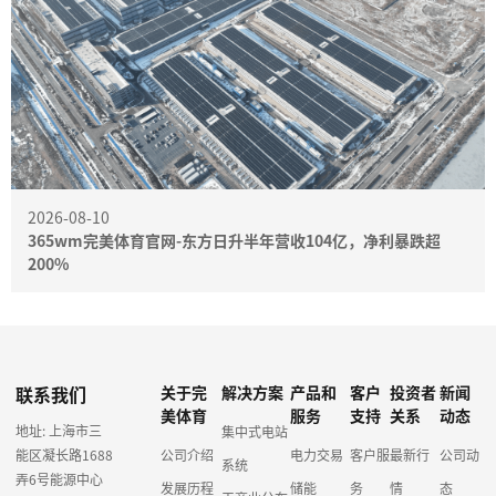
2026-08-10
365wm完美体育官网-东方日升半年营收104亿，净利暴跌超
200%
联系我们
关于完
解决方案
产品和
客户
投资者
新闻
美体育
服务
支持
关系
动态
地址: 上海市三
集中式电站
能区凝长路1688
公司介绍
电力交易
客户服
最新行
公司动
系统
弄6号能源中心
发展历程
储能
务
情
态