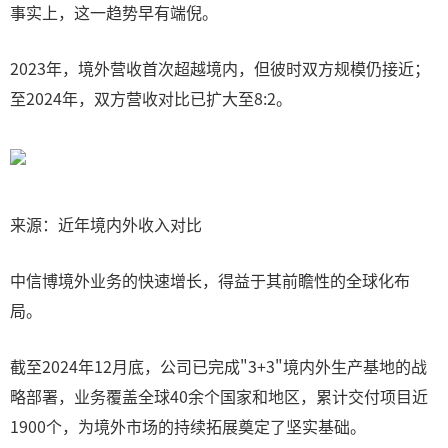
事实上，这一趋势早有端倪。
2023年，境外营收首次超越境内，但彼时双方规模仍接近；
至2024年，双方营收对比已扩大至8:2。
来源：近年境内外收入对比
中信博境外业务的快速增长，得益于其前瞻性的全球化布
局。
截至2024年12月底，公司已完成"3+3"境内外生产基地的战
略部署，业务覆盖全球40余个国家和地区，累计交付项目近
1900个，为境外市场的持续拓展奠定了坚实基础。