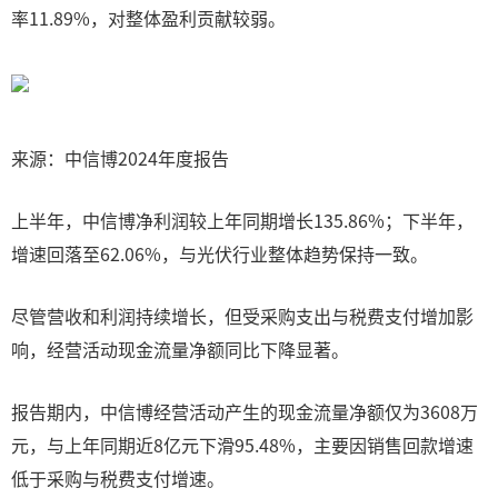
率11.89%，对整体盈利贡献较弱。
来源：中信博2024年度报告
上半年，中信博净利润较上年同期增长135.86%；下半年，
增速回落至62.06%，与光伏行业整体趋势保持一致。
尽管营收和利润持续增长，但受采购支出与税费支付增加影
响，经营活动现金流量净额同比下降显著。
报告期内，中信博经营活动产生的现金流量净额仅为3608万
元，与上年同期近8亿元下滑95.48%，主要因销售回款增速
低于采购与税费支付增速。