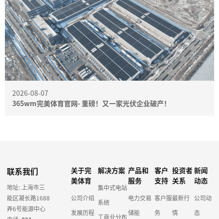
2026-08-07
365wm完美体育官网- 重磅！又一家光伏企业破产！
联系我们
关于完
解决方案
产品和
客户
投资者
新闻
美体育
服务
支持
关系
动态
地址: 上海市三
集中式电站
能区凝长路1688
公司介绍
电力交易
客户服
最新行
公司动
系统
弄6号能源中心
发展历程
储能
务
情
态
工商业分布