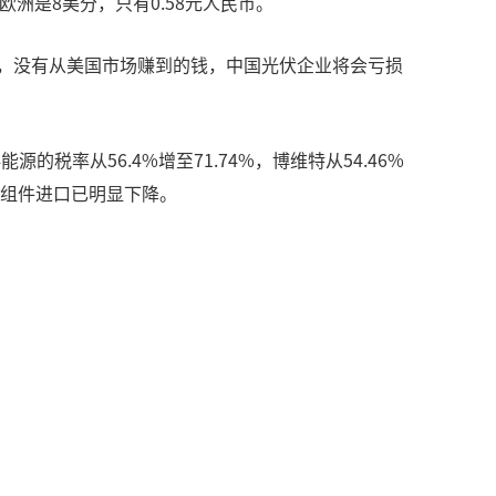
%。欧洲是8美分，只有0.58元人民币。
话，没有从美国市场赚到的钱，中国光伏企业将会亏损
的税率从56.4%增至71.74%，博维特从54.46%
国的组件进口已明显下降。