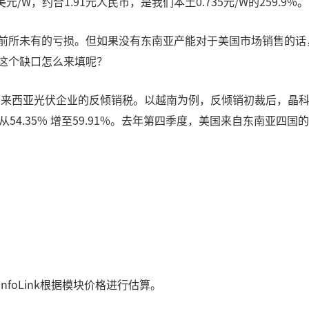
5美元/W，约合1.91元人民币，是我们本土0.735元/W的259.9
来前所未有的亏损。但如果没有东南亚产能对于美国市场销售的
，这个缺口怎么来填呢？
南和马来西亚光伏企业的反倾销税。以越南为例，反倾销初裁后，晶科能源
则从54.35% 增至59.91%。去年第四季度，美国来自东南亚四
InfoLink根据模块价格进行估算。