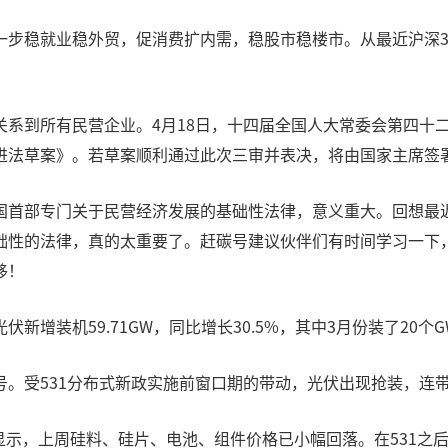
一步稳就业稳外贸，促消费扩内需，稳股市稳楼市。从最近沪深3
系到所有民营企业。4月18日，十四届全国人大常委会第四十二
进法草案》。若草案顺利通过此次三审并表决，将由国家主席签
国首部专门关于民营经济发展的基础性法律，意义重大。回想最
础性的法律，真的太重要了。赶碳号建议伙伴们有时间学习一下，
移！
增装机59.71GW，同比增长30.5%，其中3月份装了20个G
号。受531分布式新政实施前窗口期的带动，光伏出现抢装，连
数据显示，上周硅料、硅片、电池、组件价格已小幅回落。在531