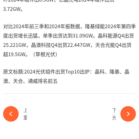
3.72GW。
对比2024年前三季和2024年报数据，隆基绿能2024年第四季
度出货增长迅猛，单季出货达到31.09GW。晶科能源Q4出货
25.221GW，晶澳科技Q4出货22.447GW，天合光能Q4出货
超19.5GW。（草根光伏）
原文标题:2024光伏组件出货Top10出炉：晶科、隆基、晶
澳、天合、通威排名前五
上一篇
下一篇
重磅来袭！全数会2025光伏储能工业应用场景专题研讨会邀您共商工业光储新蓝海！-365wm完美体育官网
光伏巨头年报解码：400亿现金筑底，海外销量同比暴增98.76%-365wm完美体育官网