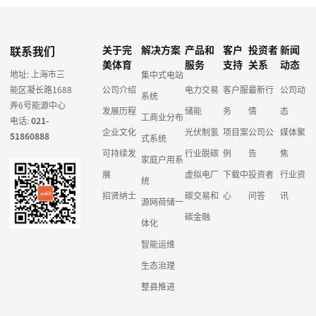
联系我们
关于完
解决方案
产品和
客户
投资者
新闻
美体育
服务
支持
关系
动态
地址: 上海市三
集中式电站
能区凝长路1688
公司介绍
电力交易
客户服
最新行
公司动
系统
弄6号能源中心
发展历程
储能
务
情
态
工商业分布
电话:
021-
企业文化
光伏制氢
项目案
公司公
媒体聚
51860888
式系统
可持续发
行业脱碳
例
告
焦
家庭户用系
展
虚拟电厂
下载中
投资者
行业资
统
招贤纳士
碳交易和
心
问答
讯
源网荷储一
碳金融
体化
智能运维
生态治理
整县推进