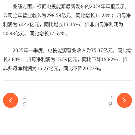
业绩方面，根据电投能源最新发布的2024年年报显示，
公司全年营业收入为298.59亿元，同比增长11.23%；归母净
利润为53.42亿元，同比增长17.15%；扣非归母净利润为
50.98亿元，同比增长17.52%。
2025年一季度，电投能源营业收入为75.37亿元，同比增
长2.63%；归母净利润为15.59亿元，同比下降19.82%；扣
非归母净利润为15.27亿元，同比下降20.23%。
上一篇
下一篇
总投资43.5亿元！又一光伏项目签约-365wm完美体育官网
协鑫集成：光伏“剩者”如何成为“胜者”？-365wm完美体育官网