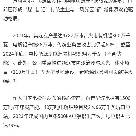
资料显示，电投能源作为国家电投在A股的能源旗舰，目
前已形成“煤-电-铝”传统主业与“风光氢储”新能源双轮驱
动格局。
2024年，其煤炭产量达4782万吨，火电装机超300万千
瓦，电解铝产能86万吨，传统业务营收占比仍超60%；截至
2024年底，电投能源新能源装机499.94万千瓦（不含储
能）。此外，公司重点推进通辽市防沙治沙与风光一体化项
目（110万千瓦）等大型基地建设，新能源业务利润贡献将大
幅提升。
作为国家电投在蒙东的核心资产，白音华煤电拥有1500
万吨/年煤炭产能、40万吨电解铝项目及2×66万千瓦坑口电
站，2023年建成国内首条500kA电解铝生产线，绿电铝占比
达79%。