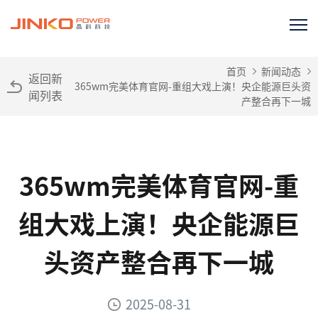
首页
新闻动态
返回新
365wm完美体育官网-重组大戏上演！央企能源巨头资
闻列表
产整合再下一城
365wm完美体育官网-重
组大戏上演！央企能源巨
头资产整合再下一城
2025-08-31