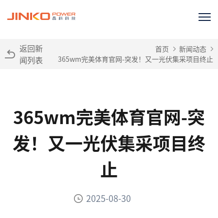
返回新
首页
新闻动态
闻列表
365wm完美体育官网-突发！又一光伏集采项目终止
365wm完美体育官网-突
发！又一光伏集采项目终
止
2025-08-30