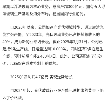
早期以浮法玻璃为核心业务，总资产超300亿元，拥有五大浮
法玻璃生产基地及海外布局，稳居国内行业前列。
自2020年以来，公司加速向光伏领域转型，通过旗滨光
能扩张产能。至2023年，光伏玻璃业务已占据其总收入的
40%，成为新的业绩增长极。截止2025年3月31日，公司已
建成9条生产线、日熔量达到10,600吨，同时还有2条在建生
产线，预计新增产能2,400吨/日。此外，公司还配备了硅砂
矿，以确保在成本控制上的优势。
2025Q1净利润4.7亿元 实现逆势增长
自2024年起，光伏玻璃行业在产能迅速扩张的背景下陷
入了价格战。