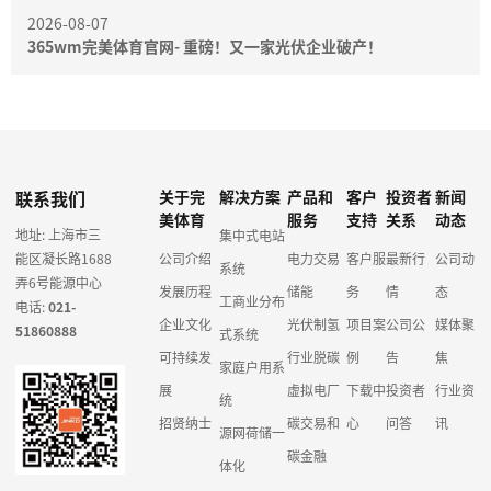
2026-08-07
365wm完美体育官网- 重磅！又一家光伏企业破产！
联系我们
关于完
解决方案
产品和
客户
投资者
新闻
美体育
服务
支持
关系
动态
地址: 上海市三
集中式电站
能区凝长路1688
公司介绍
电力交易
客户服
最新行
公司动
系统
弄6号能源中心
发展历程
储能
务
情
态
工商业分布
电话:
021-
企业文化
光伏制氢
项目案
公司公
媒体聚
51860888
式系统
可持续发
行业脱碳
例
告
焦
家庭户用系
展
虚拟电厂
下载中
投资者
行业资
统
招贤纳士
碳交易和
心
问答
讯
源网荷储一
碳金融
体化