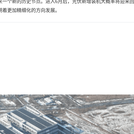
来一个新的历史节点。进入6月后，光伏新增装机大概率将迎来
朝着更加精细化的方向发展。