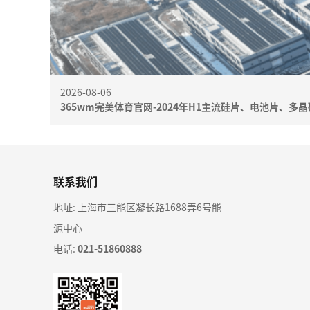
2026-08-06
365wm完美体育官网-2024年H1主流硅片、电池片、
联系我们
地址: 上海市三能区凝长路1688弄6号能
源中心
电话:
021-51860888