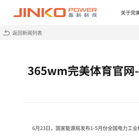
关于完
返回新闻列表
365wm完美体育官网
6月23日，国家能源局发布1-5月份全国电力工