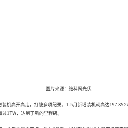
图片来源：维科网光伏
装机高开高走，打破多项纪录。1-5月新增装机就高达197.85GW
过1TW，达到了新的里程碑。