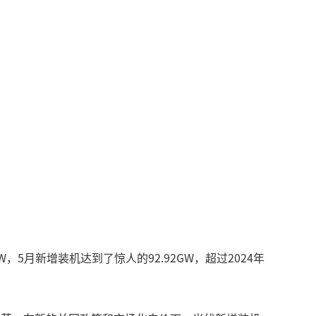
，5月新增装机达到了惊人的92.92GW，超过2024年