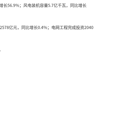
增长56.9%；风电装机容量5.7亿千瓦，同比增长
78亿元，同比增长0.4%；电网工程完成投资2040
%。