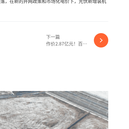
回落，在新的并网政策和市场化电价下，光伏新增装机
下一篇
作价2.87亿元！百亿光伏龙头再次出售资产-365wm完美体育官网