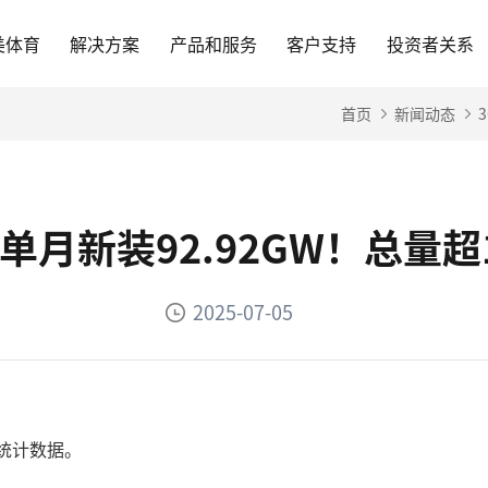
美体育
解决方案
产品和服务
客户支持
投资者关系
首页
新闻动态
-单月新装92.92GW！总量
2025-07-05
业统计数据。