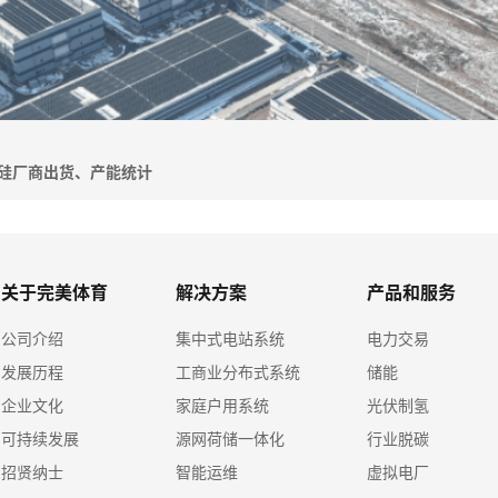
多晶硅厂商出货、产能统计
关于完美体育
解决方案
产品和服务
公司介绍
集中式电站系统
电力交易
发展历程
工商业分布式系统
储能
企业文化
家庭户用系统
光伏制氢
可持续发展
源网荷储一体化
行业脱碳
招贤纳士
智能运维
虚拟电厂