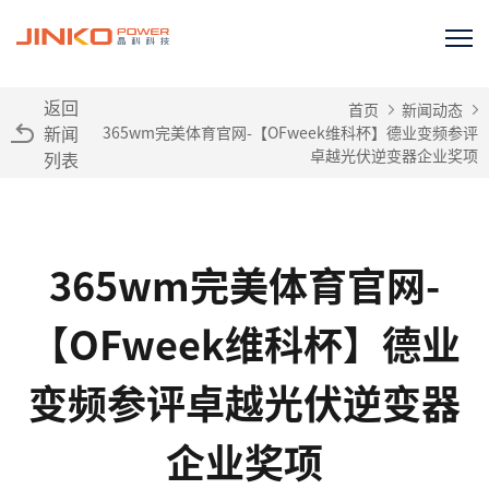
返回
首页
新闻动态
新闻
365wm完美体育官网-【OFweek维科杯】德业变频参评
卓越光伏逆变器企业奖项
列表
365wm完美体育官网-
【OFweek维科杯】德业
变频参评卓越光伏逆变器
企业奖项