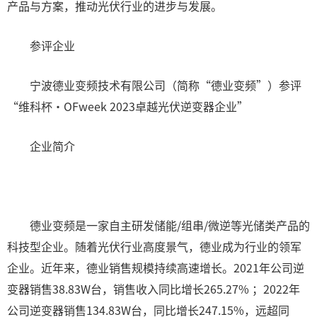
产品与方案，推动光伏行业的进步与发展。
参评企业
宁波德业变频技术有限公司（简称“德业变频”）参评
“维科杯·OFweek 2023卓越光伏逆变器企业”
企业简介
德业变频是一家自主研发储能/组串/微逆等光储类产品的
科技型企业。随着光伏行业高度景气，德业成为行业的领军
企业。近年来，德业销售规模持续高速增长。2021年公司逆
变器销售38.83W台，销售收入同比增长265.27% ；2022年
公司逆变器销售134.83W台，同比增长247.15%，远超同