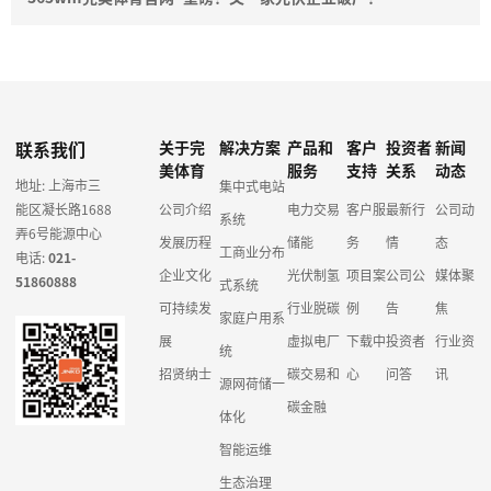
联系我们
关于完
解决方案
产品和
客户
投资者
新闻
美体育
服务
支持
关系
动态
地址: 上海市三
集中式电站
能区凝长路1688
公司介绍
电力交易
客户服
最新行
公司动
系统
弄6号能源中心
发展历程
储能
务
情
态
工商业分布
电话:
021-
企业文化
光伏制氢
项目案
公司公
媒体聚
51860888
式系统
可持续发
行业脱碳
例
告
焦
家庭户用系
展
虚拟电厂
下载中
投资者
行业资
统
招贤纳士
碳交易和
心
问答
讯
源网荷储一
碳金融
体化
智能运维
生态治理