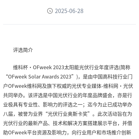
2025-06-28
评选简介
维科杯·OFweek 2023太阳能光伏行业年度评选(简称
“OFweek Solar Awards 2023”)，是由中国高科技行业门
户OFweek维科网及旗下权威的光伏专业媒体-维科网·光伏
共同举办。该评选是中国光伏行业的年度品牌盛会，亦是行
业极具有专业性、影响力的评选之一；迄今为止已成功举办
八届，被誉为业界“光伏行业奥斯卡奖”。此次活动旨在为
光伏行业的最新产品、技术和解决方案搭建展示平台，并借
助OFweek平台资源及影响力，向行业用户和市场推介创新