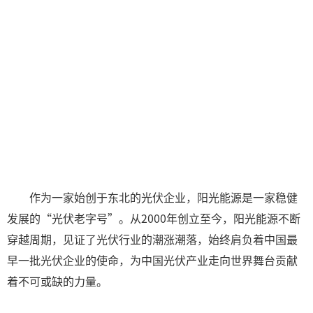
作为一家始创于东北的光伏企业，阳光能源是一家稳健
发展的“光伏老字号”。从2000年创立至今，阳光能源不断
穿越周期，见证了光伏行业的潮涨潮落，始终肩负着中国最
早一批光伏企业的使命，为中国光伏产业走向世界舞台贡献
着不可或缺的力量。