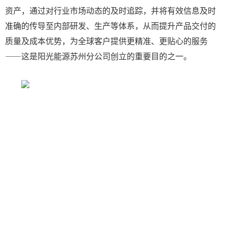
资产，通过对行业市场动态的及时追踪，并将有效信息及时
准确的传导至内部研发、生产等体系，从而提升产品交付的
质量及成本优势，为全球客户提供更精准、更贴心的服务
——这是阳光能源苏州分公司创立的重要目的之一。