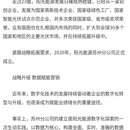
走过23载，阳光能源发展日臻成熟稳健，已经从一家初
创企业，发展为国家高新技术企业、国家级绿色工厂、国家
智能光伏试点示范企业，并多次荣获国家级、省市级奖项荣
誉。业务版图也在扎根国内市场的同时，扩大到全球30多个
国家和地区的主要光伏市场，并在持续拓展升级中。
紧跟战略拓展需求，2020年，阳光能源苏州分公司正式
成立。
战略升级 数据赋能营销
近年来，数字化技术的发展持续驱动着企业的数字化转
型与升级，也逐渐成为赋能业绩增长的重要途径。
事实上，苏州分公司的建立是阳光能源数字化探索的一
次生动实践。以数据为核心，构建全面、实时、准确的数据