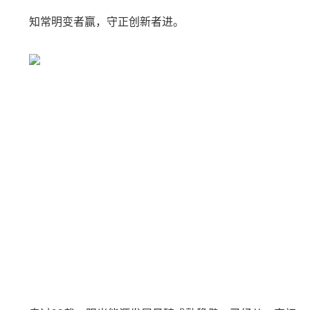
知常明变者赢，守正创新者进。