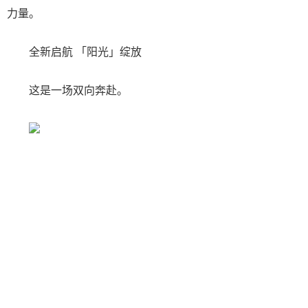
力量。
全新启航 「阳光」绽放
这是一场双向奔赴。