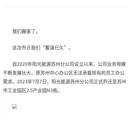
我们搬家了。
这次乔迁我们“蓄谋已久”。
自2020年阳光能源苏州分公司设立以来，公司业务规模
不断发展壮大，原苏州中心办公区无法承载现有的员工办公
需求。2023年7月7日，阳光能源苏州分公司正式乔迁至苏州
市工业园区2.5产业园N3栋。