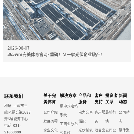
2026-08-07
365wm完美体育官网- 重磅！又一家光伏企业破产！
联系我们
关于完
解决方案
产品和
客户
投资者
新闻
美体育
服务
支持
关系
动态
地址: 上海市三
集中式电站
能区凝长路1688
公司介绍
电力交易
客户服
最新行
公司动
系统
弄6号能源中心
发展历程
储能
务
情
态
工商业分布
电话:
021-
企业文化
光伏制氢
项目案
公司公
媒体聚
51860888
式系统