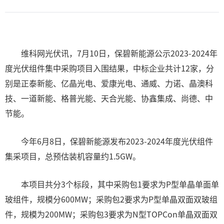
维科网光伏讯，7月10日，保碧新能源公示2023-2024年
度光伏组件集中采购项目入围结果，中标企业共计12家，分
别是正泰新能、亿晶光电、爱康光电、通威、力诺、晶澳科
技、一道新能、格普光能、天合光能、协鑫集成、尚德、中
节能。
今年6月8日，保碧新能源发布2023-2024年度光伏组件
集采项目，总预估装机容量约1.5GW。
本项目共分3个标段，其中采购包1要求为P型单晶单面单
玻组件，规模分600MW；采购包2要求为P型单晶双面双玻组
件，规模为200MW；采购包3要求为N型TOPCon单晶双面双