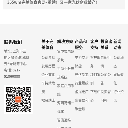
365wm完美体育官网- 重磅！又一家光伏企业破产！
联系我们
关于完
解决方案
产品和
客户
投资者
新闻
美体育
服务
支持
关系
动态
地址: 上海市三
集中式电站
能区凝长路1688
公司介绍
电力交易
客户服
最新行
公司动
系统
弄6号能源中心
发展历程
储能
务
情
态
工商业分布
电话:
021-
企业文化
光伏制氢
项目案
公司公
媒体聚
51860888
式系统
可持续发
行业脱碳
例
告
焦
家庭户用系
展
虚拟电厂
下载中
投资者
行业资
统
招贤纳士
碳交易和
心
问答
讯
源网荷储一
碳金融
体化
智能运维