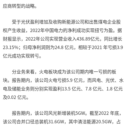
应商转型的战略。
受于光伏盈利增加及收购新能源公司和出售煤电企业股
权产生收益，2022年中国电力的净利成功实现扭亏为盈。据
财报显示，2022年公司实现营业收入436.89亿元，同比增长
23.15%；归母净利润则为24.8 亿元，相较于2021 年亏损3.9
亿元成功实现转亏。
分业务来看，火电板块成为该公司期内唯一亏损的板
块。报告期内，该公司火电亏损5.9 亿元，而风电、光伏、水
电及储能业务则分别实现盈利13.5 亿元、7.8 亿元、1.8 亿元
及0.02 亿元。
报告期内，该公司风光新增装机5GW。截至2022 年底，
该公司合并口径总装机31.6GW，其中清洁能源20.5GW，占