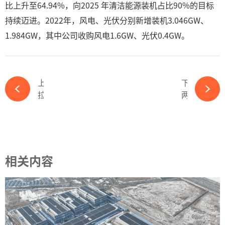
比上升至64.94%，向2025 年清洁能源装机占比90%的目标
持续迈进。2022年，风电、光伏分别新增装机3.046GW、
1.984GW，其中公司收购风电1.6GW、光伏0.4GW。
上一篇
下一篇
拉普拉斯科创板IPO：隆基、晶科大力扶持，难逃产能过剩阴霾？-365wm完美体育官网
两连涨！硅料价格持续回暖-365wm完美体育官网
相关内容