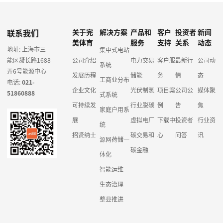
联系我们
关于完
解决方案
产品和
客户
投资者
新闻
美体育
服务
支持
关系
动态
地址: 上海市三
集中式电站
能区凝长路1688
公司介绍
电力交易
客户服
最新行
公司动
系统
弄6号能源中心
发展历程
储能
务
情
态
工商业分布
电话:
021-
企业文化
光伏制氢
项目案
公司公
媒体聚
51860888
式系统
可持续发
行业脱碳
例
告
焦
家庭户用系
展
虚拟电厂
下载中
投资者
行业资
统
招贤纳士
碳交易和
心
问答
讯
源网荷储一
碳金融
体化
智能运维
生态治理
整县推进