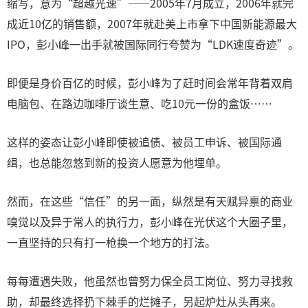
缩写，意为“超越光速”——2005年7月成立，2006年就完
成近10亿的销售额，2007年就赴美上市拿下中国新能源最大
IPO，彭小峰一出手就被国际同行夸赞为“LDK速度奇迹”。
即便是身价百亿的时候，彭小峰为了赶时间会常年背着双肩
电脑包、在路边咖啡厅谈生意、吃10元一份的盒饭……
这样的姿态让彭小峰即使被追债、被员工申诉、被国际通
缉，也总能忽悠到新的投资人愿意为他埋单。
然而，在这些“信任”的另一面，纵然是有天赋异禀的商业
嗅觉以及异于常人的执行力，彭小峰在光伏这个大圈子里，
一直坚持的只有打一枪换一个地方的打法。
每每遭遇失败，他虽然也曾努力保全员工岗位、努力寻找救
助，却最终选择扔下棘手的烂摊子，另起炉灶从头再来。