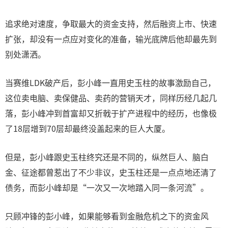
追求绝对速度，争取最大的资金支持，然后融资上市、快速
扩张，却没有一点应对变化的准备，输光底牌后他却最先到
别处潇洒。
当赛维LDK破产后，彭小峰一直用史玉柱的故事激励自己，
这位卖电脑、卖保健品、卖药的营销天才，同样历经几起几
落，彭小峰冲到首富却又折戟于扩产进程中的经历，也像极
了18层增到70层却最终没盖起来的巨人大厦。
但是，彭小峰跟史玉柱终究还是不同的，纵然巨人、脑白
金、征途都曾惹出了不少非议，史玉柱还是一点点地还清了
债务，而彭小峰却是“一次又一次地踏入同一条河流”。
只顾冲锋的彭小峰，如果能够看到金融危机之下的资金风