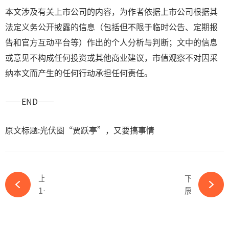
本文涉及有关上市公司的内容，为作者依据上市公司根据其
法定义务公开披露的信息（包括但不限于临时公告、定期报
告和官方互动平台等）作出的个人分析与判断；文中的信息
或意见不构成任何投资或其他商业建议，市值观察不对因采
纳本文而产生的任何行动承担任何责任。
——END——
原文标题:光伏圈“贾跃亭”，又要搞事情
上一篇
下一篇
1.168元/W！J品牌刷新光伏组件集采最低价-365wm完美体育官网
展商推荐丨 移族——技术创新，打造户外用品领军品牌-365wm完美体育官网