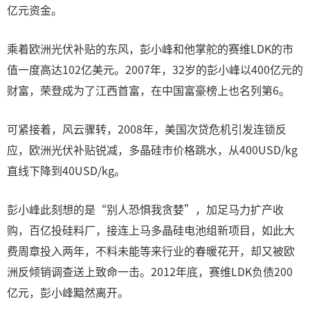
亿元资金。
乘着欧洲光伏补贴的东风，彭小峰和他掌舵的赛维LDK的市
值一度高达102亿美元。2007年，32岁的彭小峰以400亿元的
财富，荣登成为了江西首富，在中国富豪榜上也名列第6。
可紧接着，风云骤转，2008年，美国次贷危机引发连锁反
应，欧洲光伏补贴锐减，多晶硅市价格跳水，从400USD/kg
直线下降到40USD/kg。
彭小峰此刻想的是“别人恐惧我贪婪”，加足马力扩产收
购，百亿投硅料厂，接连上马多晶硅电池组新项目，如此大
费周章投入两年，不料未能等来行业的春暖花开，却又被欧
洲反倾销调查送上致命一击。2012年底，赛维LDK负债200
亿元，彭小峰黯然离开。