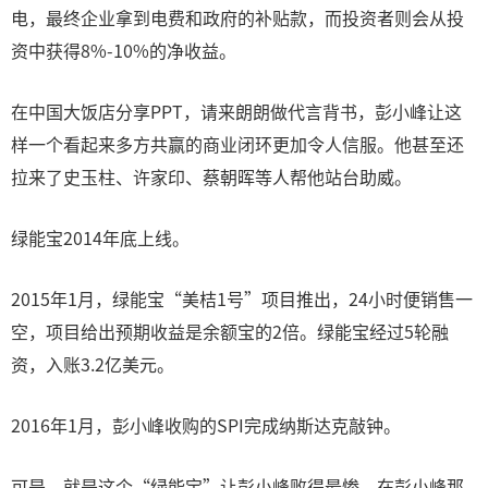
电，最终企业拿到电费和政府的补贴款，而投资者则会从投
资中获得8%-10%的净收益。
在中国大饭店分享PPT，请来朗朗做代言背书，彭小峰让这
样一个看起来多方共赢的商业闭环更加令人信服。他甚至还
拉来了史玉柱、许家印、蔡朝晖等人帮他站台助威。
绿能宝2014年底上线。
2015年1月，绿能宝“美桔1号”项目推出，24小时便销售一
空，项目给出预期收益是余额宝的2倍。绿能宝经过5轮融
资，入账3.2亿美元。
2016年1月，彭小峰收购的SPI完成纳斯达克敲钟。
可是，就是这个“绿能宝”让彭小峰败得最惨。在彭小峰那