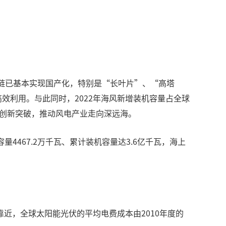
链已基本实现国产化，特别是“长叶片”、“高塔
效利用。与此同时，2022年海风新增装机容量占全球
现创新突破，推动风电产业走向深远海。
4467.2万千瓦、累计装机容量达3.6亿千瓦，海上
近，全球太阳能光伏的平均电费成本由2010年度的