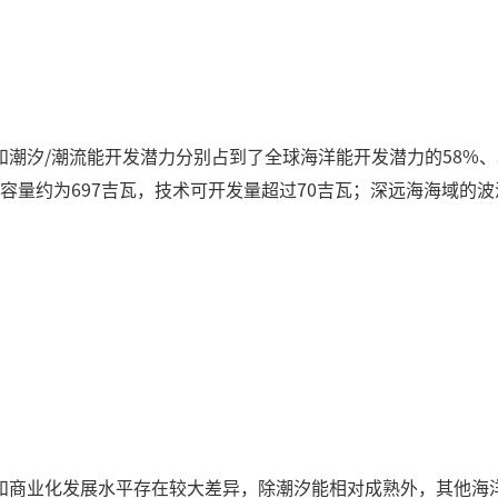
潮汐/潮流能开发潜力分别占到了全球海洋能开发潜力的58%、
容量约为697吉瓦，技术可开发量超过70吉瓦；深远海海域的
和商业化发展水平存在较大差异，除潮汐能相对成熟外，其他海