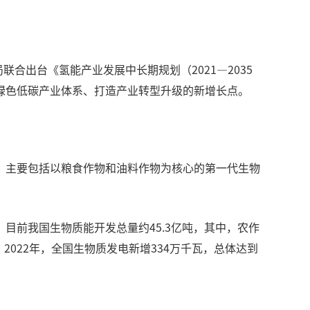
合出台《氢能产业发展中长期规划（2021—2035
绿色低碳产业体系、打造产业转型升级的新增长点。
，主要包括以粮食作物和油料作物为核心的第一代生物
目前我国生物质能开发总量约45.3亿吨，其中，农作
。2022年，全国生物质发电新增334万千瓦，总体达到