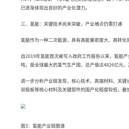
已逐渐体现出良好的产业化潜力。
三、氢能：关键技术尚未突破，产业堵点仍需打通
氢能作为一种二次能源，具有高能量密度大、高转化
自2019年氢能首次被写入政府工作报告以来，氢能产业
吨，是全球最大的氢气生产国，总产值达4826亿元
进一步分析产业链发现，核心技术、高端材料、关键
双极板等核心材料及关键部件的国产化程度较低，叠加P
图3：氢能产业链图谱