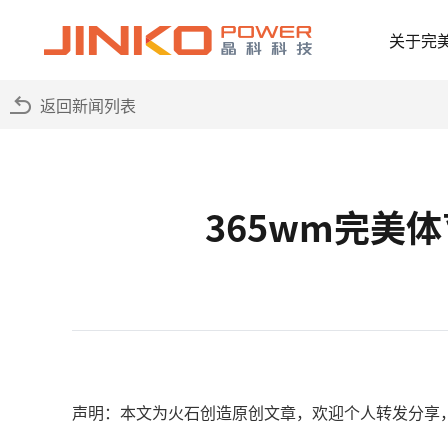
关于完
返回新闻列表
365wm完美
声明：本文为火石创造原创文章，欢迎个人转发分享