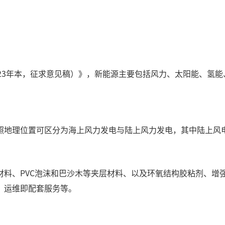
23年本，征求意见稿）》，新能源主要包括风力、太阳能、氢
照地理位置可区分为海上风力发电与陆上风力发电，其中陆上风
材料、PVC泡沫和巴沙木等夹层材料、以及环氧结构胶粘剂、增
、运维即配套服务等。