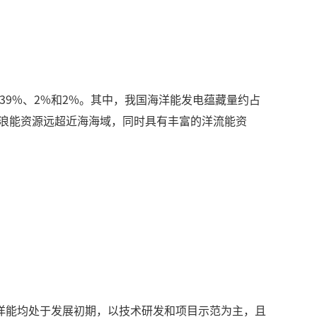
39%、2%和2%。其中，我国海洋能发电蕴藏量约占
波浪能资源远超近海海域，同时具有丰富的洋流能资
洋能均处于发展初期，以技术研发和项目示范为主，且