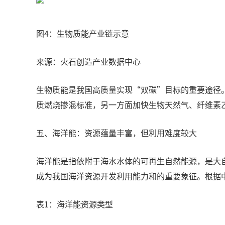
图4：生物质能产业链示意
来源：火石创造产业数据中心
生物质能是我国高质量实现“双碳”目标的重要途径。
质燃烧掺混标准，另一方面加快生物天然气、纤维素
五、海洋能：资源蕴量丰富，但利用难度较大
海洋能是指依附于海水水体的可再生自然能源，是大
成为我国海洋资源开发利用能力和的重要象征。根据
表1：海洋能资源类型