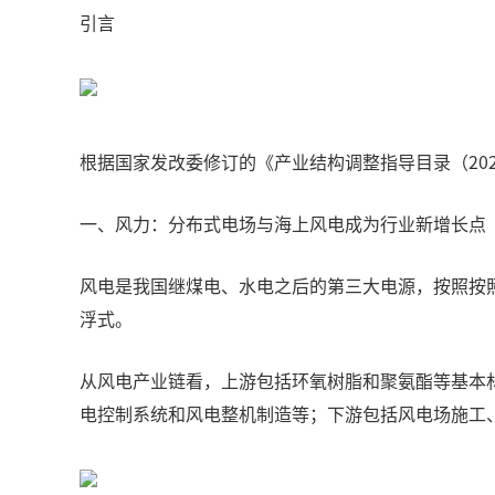
引言
根据国家发改委修订的《产业结构调整指导目录（20
一、风力：分布式电场与海上风电成为行业新增长点
风电是我国继煤电、水电之后的第三大电源，按照按
浮式。
从风电产业链看，上游包括环氧树脂和聚氨酯等基本
电控制系统和风电整机制造等；下游包括风电场施工