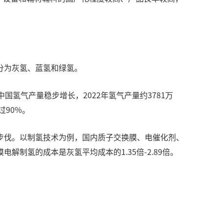
分为灰氢、蓝氢和绿氢。
国氢气产量稳步增长，2022年氢气产量约3781万
90%。
步伐。以制氢技术为例，国内质子交换膜、电催化剂、
制氢的成本是灰氢平均成本的1.35倍-2.89倍。