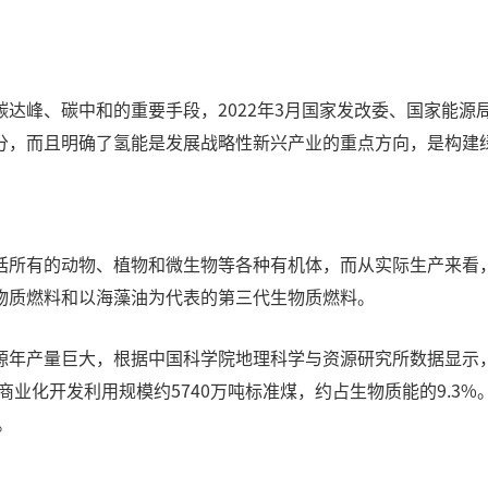
峰、碳中和的重要手段，2022年3月国家发改委、国家能源局联
分，而且明确了氢能是发展战略性新兴产业的重点方向，是构建
括所有的动物、植物和微生物等各种有机体，而从实际生产来看
物质燃料和以海藻油为代表的第三代生物质燃料。
年产量巨大，根据中国科学院地理科学与资源研究所数据显示，
而商业化开发利用规模约5740万吨标准煤，约占生物质能的9.3%
。