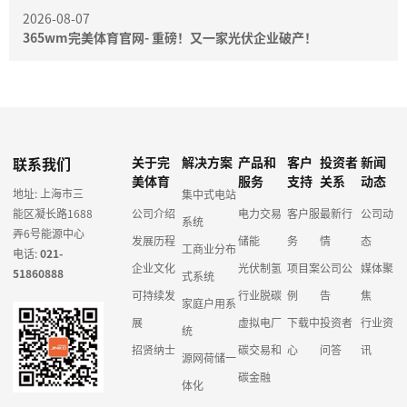
2026-08-07
365wm完美体育官网- 重磅！又一家光伏企业破产！
联系我们
关于完
解决方案
产品和
客户
投资者
新闻
美体育
服务
支持
关系
动态
地址: 上海市三
集中式电站
能区凝长路1688
公司介绍
电力交易
客户服
最新行
公司动
系统
弄6号能源中心
发展历程
储能
务
情
态
工商业分布
电话:
021-
企业文化
光伏制氢
项目案
公司公
媒体聚
51860888
式系统
可持续发
行业脱碳
例
告
焦
家庭户用系
展
虚拟电厂
下载中
投资者
行业资
统
招贤纳士
碳交易和
心
问答
讯
源网荷储一
碳金融
体化