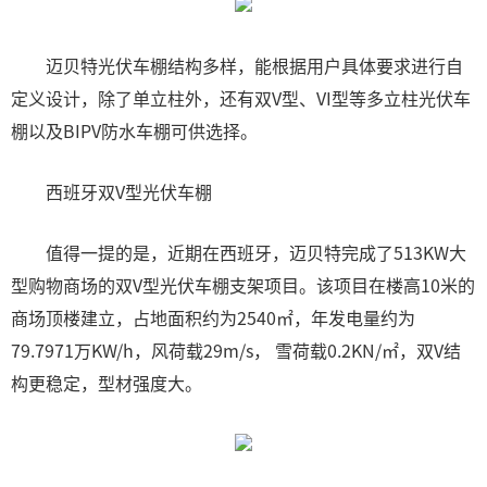
迈贝特光伏车棚结构多样，能根据用户具体要求进行自
定义设计，除了单立柱外，还有双V型、VI型等多立柱光伏车
棚以及BIPV防水车棚可供选择。
西班牙双V型光伏车棚
值得一提的是，近期在西班牙，迈贝特完成了513KW大
型购物商场的双V型光伏车棚支架项目。该项目在楼高10米的
商场顶楼建立，占地面积约为2540㎡，年发电量约为
79.7971万KW/h，风荷载29m/s， 雪荷载0.2KN/㎡，双V结
构更稳定，型材强度大。