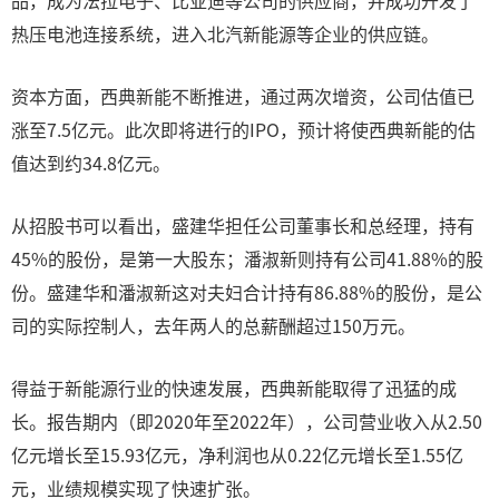
品，成为法拉电子、比亚迪等公司的供应商，并成功开发了
热压电池连接系统，进入北汽新能源等企业的供应链。
资本方面，西典新能不断推进，通过两次增资，公司估值已
涨至7.5亿元。此次即将进行的IPO，预计将使西典新能的估
值达到约34.8亿元。
从招股书可以看出，盛建华担任公司董事长和总经理，持有
45%的股份，是第一大股东；潘淑新则持有公司41.88%的股
份。盛建华和潘淑新这对夫妇合计持有86.88%的股份，是公
司的实际控制人，去年两人的总薪酬超过150万元。
得益于新能源行业的快速发展，西典新能取得了迅猛的成
长。报告期内（即2020年至2022年），公司营业收入从2.50
亿元增长至15.93亿元，净利润也从0.22亿元增长至1.55亿
元，业绩规模实现了快速扩张。