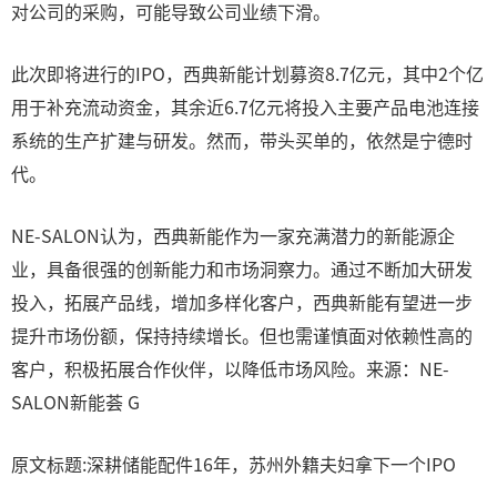
对公司的采购，可能导致公司业绩下滑。
此次即将进行的IPO，西典新能计划募资8.7亿元，其中2个亿
用于补充流动资金，其余近6.7亿元将投入主要产品电池连接
系统的生产扩建与研发。然而，带头买单的，依然是宁德时
代。
NE-SALON认为，西典新能作为一家充满潜力的新能源企
业，具备很强的创新能力和市场洞察力。通过不断加大研发
投入，拓展产品线，增加多样化客户，西典新能有望进一步
提升市场份额，保持持续增长。但也需谨慎面对依赖性高的
客户，积极拓展合作伙伴，以降低市场风险。来源：NE-
SALON新能荟 G
原文标题:深耕储能配件16年，苏州外籍夫妇拿下一个IPO