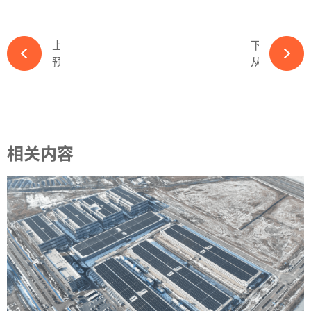
上一篇
下一篇
预增344%-400%！1600亿全球光储龙头半年业绩爆表-365wm完美体育官网
从胶膜到HJT，阿特斯通吃模式启动-365wm完美体育官网
相关内容