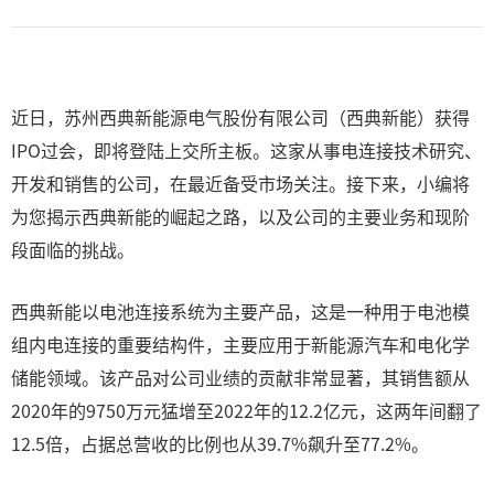
近日，苏州西典新能源电气股份有限公司（西典新能）获得
IPO过会，即将登陆上交所主板。这家从事电连接技术研究、
开发和销售的公司，在最近备受市场关注。接下来，小编将
为您揭示西典新能的崛起之路，以及公司的主要业务和现阶
段面临的挑战。
西典新能以电池连接系统为主要产品，这是一种用于电池模
组内电连接的重要结构件，主要应用于新能源汽车和电化学
储能领域。该产品对公司业绩的贡献非常显著，其销售额从
2020年的9750万元猛增至2022年的12.2亿元，这两年间翻了
12.5倍，占据总营收的比例也从39.7%飙升至77.2%。