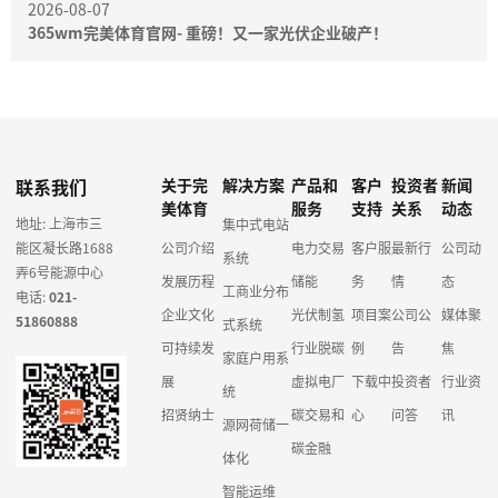
2026-08-07
365wm完美体育官网- 重磅！又一家光伏企业破产！
联系我们
关于完
解决方案
产品和
客户
投资者
新闻
美体育
服务
支持
关系
动态
地址: 上海市三
集中式电站
能区凝长路1688
公司介绍
电力交易
客户服
最新行
公司动
系统
弄6号能源中心
发展历程
储能
务
情
态
工商业分布
电话:
021-
企业文化
光伏制氢
项目案
公司公
媒体聚
51860888
式系统
可持续发
行业脱碳
例
告
焦
家庭户用系
展
虚拟电厂
下载中
投资者
行业资
统
招贤纳士
碳交易和
心
问答
讯
源网荷储一
碳金融
体化
智能运维