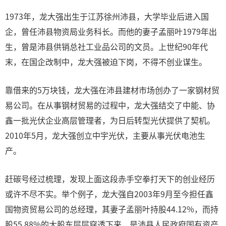
1973年，龙大强出生于江苏徐州沛县，大学毕业后进入国
企，曾任沛县物资局业务科长。而他的妻子孟丽叶1979年出
生，曾是沛县供销总社工业品公司的文员。上世纪90年代
末，在国企改制中，龙大强被迫下岗，不得不创业谋生。
靠借来的5万块钱，龙大强在沛县建材市场创办了一家钢材贸
易公司。在从事钢材贸易的过程中，龙大强结交了中能、协
鑫一批光伏企业高层管理者，为日后转型光伏提供了契机。
2010年5月，龙大强创立中宇光伏，主要从事光伏电池生
产。
赶碳号经过梳理，发现上面这段赤手空拳打天下的创业经历
或许不尽不实。举个例子，龙大强自2003年9月至今担任鑫
国物资贸易公司的总经理，其妻子孟丽叶持股44.12%，而持
股55.88%的大股东层层穿透下来，是沛县人民政府国有资产