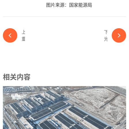
图片来源：国家能源局
上一篇
下一篇
重磅！六大组件企业统一72版型矩形硅片尺寸-365wm完美体育官网
光伏价格厮杀角逐开启！此时跃入光伏或将“死”得很惨-365wm完美体育官网
相关内容