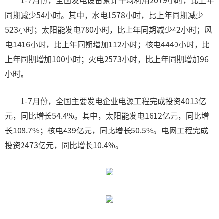
1-7月份，全国发电设备累计平均利用2079小时，比上年
同期减少54小时。其中，水电1578小时，比上年同期减少
523小时；太阳能发电780小时，比上年同期减少42小时；风
电1416小时，比上年同期增加112小时；核电4440小时，比
上年同期增加100小时；火电2573小时，比上年同期增加96
小时。
1-7月份，全国主要发电企业电源工程完成投资4013亿
元，同比增长54.4%。其中，太阳能发电1612亿元，同比增
长108.7%；核电439亿元，同比增长50.5%。电网工程完成
投资2473亿元，同比增长10.4%。