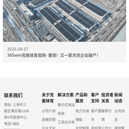
2026-08-07
365wm完美体育官网- 重磅！又一家光伏企业破产！
联系我们
关于完
解决方案
产品和
客户
投资者
新闻
美体育
服务
支持
关系
动态
地址: 上海市三
集中式电站
能区凝长路1688
公司介绍
电力交易
客户服
最新行
公司动
系统
弄6号能源中心
发展历程
储能
务
情
态
工商业分布
电话:
021-
企业文化
光伏制氢
项目案
公司公
媒体聚