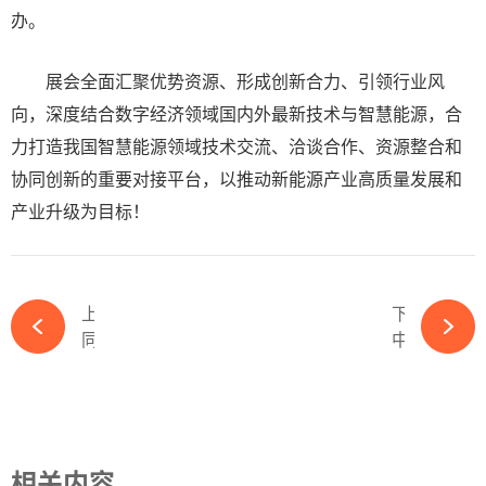
办。
展会全面汇聚优势资源、形成创新合力、引领行业风
向，深度结合数字经济领域国内外最新技术与智慧能源，合
力打造我国智慧能源领域技术交流、洽谈合作、资源整合和
协同创新的重要对接平台，以推动新能源产业高质量发展和
产业升级为目标！
上一篇
下一篇
同比大增342.85%！欧晶科技中报业绩飙升-365wm完美体育官网
中报净利大增322%！全球组件龙头预期全年出货30-35GW-365wm完美体育官网
相关内容