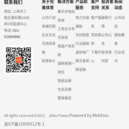
联系我们
关于完
解决方案
产品和
客户
投资者
新闻
美体育
服务
支持
关系
动态
地址: 上海市三
集中式电站
能区凝长路1688
公司介绍
电力交易
客户服
最新行
公司动
系统
弄6号能源中心
发展历程
储能
务
情
态
工商业分布
电话:
021-
企业文化
光伏制氢
项目案
公司公
媒体聚
51860888
式系统
可持续发
行业脱碳
例
告
焦
家庭户用系
展
虚拟电厂
下载中
投资者
行业资
统
招贤纳士
碳交易和
心
问答
讯
源网荷储一
碳金融
体化
智能运维
生态治理
整县推进
Powered by Webfoss
All rights reserved ©2021 Jinko Power.
.
浙ICP备15009312号-1