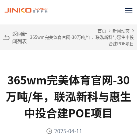
首页
新闻动态
返回新
365wm完美体育官网-30万吨/年，联泓新科与惠生中投
闻列表
合建POE项目
365wm完美体育官网-30
万吨/年，联泓新科与惠生
中投合建POE项目
2025-04-11