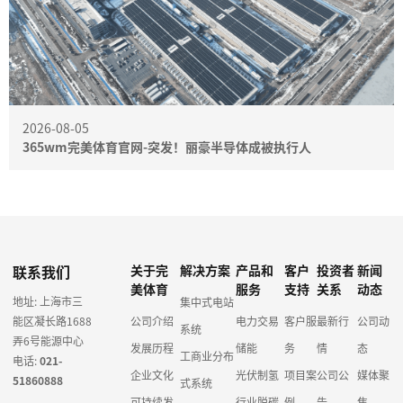
2026-08-05
365wm完美体育官网-突发！丽豪半导体成被执行人
联系我们
关于完
解决方案
产品和
客户
投资者
新闻
美体育
服务
支持
关系
动态
地址: 上海市三
集中式电站
能区凝长路1688
公司介绍
电力交易
客户服
最新行
公司动
系统
弄6号能源中心
发展历程
储能
务
情
态
工商业分布
电话:
021-
企业文化
光伏制氢
项目案
公司公
媒体聚
51860888
式系统
可持续发
行业脱碳
例
告
焦