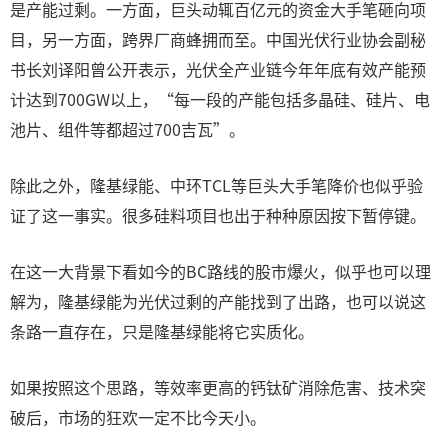
是产能过剩。一方面，巨头动辄百亿元的资金大手笔砸向项
目，另一方面，跨界厂商蜂拥而至。中国光伏行业协会副秘
书长刘译阳曾公开表示，光伏全产业链今年年底有效产能预
计达到700GW以上，“每一段的产能包括多晶硅、硅片、电
池片、组件等都超过700吉瓦”。
除此之外，隆基绿能、中环TCL等巨头大手笔降价也似乎验
证了这一事实。很多硅料项目也出于种种原因按下暂停键。
在这一大背景下看如今的BC路线的股市爆火，似乎也可以理
解为，隆基绿能为光伏过剩的产能找到了出路，也可以说这
条路一直存在，只是隆基绿能将它实质化。
如果按照这个思路，等效率更高的钙钛矿消除危害、技术突
破后，市场的狂欢一定不比今天小。