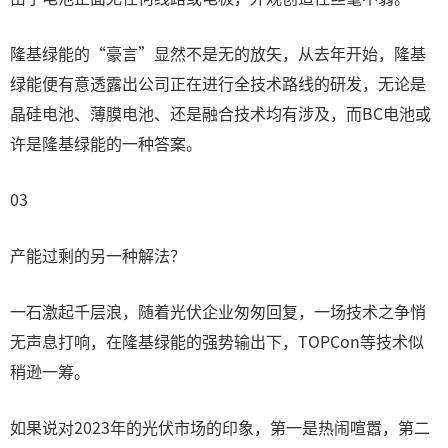
隆基绿能的“豪言”显然不是无的放矢，从去年开始，隆基
绿能便有意透露出公司正在进行全技术路线的研发，无论是
晶硅电池、薄膜电池、还是融合技术均有涉及，而BC电池或
许是隆基绿能的一种答案。
03
产能过剩的另一种解法？
一石激起千层浪，随着光伏企业匆匆回复，一场技术之争悄
无声息打响，在隆基绿能的强势输出下，TOPCon等技术似
稍逊一筹。
如果说对2023年的光伏市场的印象，第一是热闹喧嚣，第二