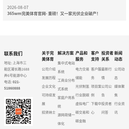
2026-08-07
365wm完美体育官网- 重磅！又一家光伏企业破产！
联系我们
关于完
解决方案
产品和
客户
投资者
新闻
美体育
服务
支持
关系
动态
地址: 上海市三
集中式电站
能区凝长路1688
公司介绍
电力交易
客户服
最新行
公司动
系统
弄6号能源中心
发展历程
储能
务
情
态
工商业分布
电话:
021-
企业文化
光伏制氢
项目案
公司公
媒体聚
51860888
式系统
可持续发
行业脱碳
例
告
焦
家庭户用系
展
虚拟电厂
下载中
投资者
行业资
统
招贤纳士
碳交易和
心
问答
讯
源网荷储一
碳金融
体化