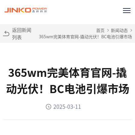
返回新闻
首页
新闻动态
列表
365wm完美体育官网-撬动光伏！BC电池引爆市场
365wm完美体育官网-撬
动光伏！BC电池引爆市场
2025-03-11