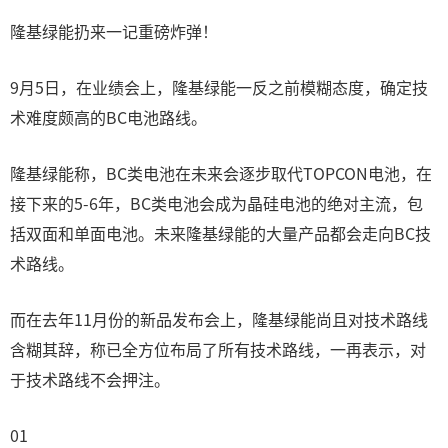
隆基绿能扔来一记重磅炸弹！
9月5日，在业绩会上，隆基绿能一反之前模糊态度，确定技
术难度颇高的BC电池路线。
隆基绿能称，BC类电池在未来会逐步取代TOPCON电池，在
接下来的5-6年，BC类电池会成为晶硅电池的绝对主流，包
括双面和单面电池。未来隆基绿能的大量产品都会走向BC技
术路线。
而在去年11月份的新品发布会上，隆基绿能尚且对技术路线
含糊其辞，称已全方位布局了所有技术路线，一再表示，对
于技术路线不会押注。
01