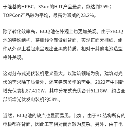
于隆基的HPBC，3Sun的HJT产品最高，能达到25%；
TOPCon产品较为平均，最高为通威的23.2%。
除了转化效率高，BC电池在外观上也更加美观。由于xBC电
池的特殊结构，将栅线全部做到背面，实现正面无栅线，组
件从外观上看起来呈现出全黑的特质，相对于其他电池造型
格外美观。
这对分布式光伏装机意义重大。以建筑领域为例，建筑对光
伏的需求除了质量外，还有建筑美学的需要。2022年中国新
增光伏装机87.41GW，其中分布式光伏合计51.1GW，约占全
部新增光伏发电装机的58%。
当然，BC电池的缺点也显而易见。比如，由于BC结构所有的
电极都在背面，因此工艺相对而言较为复杂。另外，由于电