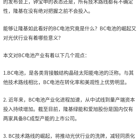
的发布会上，钟宝申的表态还是，所有技术路线都有不确定
性，隆基在没有绝对把握之前不会投入。
能够让隆基如此看好的BC电池究竟是什么？BC电池的崛起又
对光伏行业有着哪些意义？
本文对BC电池产业有着以下几个观点：
1.BC电池，是各类背接触结构晶硅太阳能电池的泛称。与其
他技术路线相比，BC电池在转化率和美观性上优势明显。
2. 近年来，BC电池产业化进程加速，从中试线到量产端资本
投入持续增加。截至目前，隆基绿能和爱旭股份是国内仅有
两家具备BC成型产能的上市公司。
3. BC技术路线的崛起，将推动光伏行业的洗牌，减轻同质化