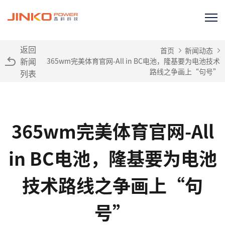
返回
首页
新闻动态
新闻
365wm完美体育官网-All in BC电池，隆基要为电池技术
路线之争画上“句号”
列表
365wm完美体育官网-All
in BC电池，隆基要为电池
技术路线之争画上“句
号”