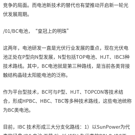
竞争的局面。而电池新技术的替代也有望推动开启新一轮光
伏发展周期。
/01/BC电池，“皇冠上的明珠”
这两年，电池研发一直是光伏行业发展的重点，现在光伏电
池正处在P型向N型发展，N型包括TOP电池、HJT、IBC3种
技术路线。其中，BC电池就是第三种路线，是当前各类背接
触结构晶硅太阳能电池的泛称。
作为平台型技术，BC可与P型、HJT、TOPCON等技术结
合，形成HPBC、HBC、TBC等多种技术路线，这些电池统称
为BC类电池。
目前，IBC 技术形成三大分支化路线：1）以SunPower为代