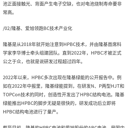
池正面接触光、背面产生电子空缺，也对电池烧制寿命要非
常高。
/02/隆基、爱旭领跑BC技术产业化
隆基是从2018年就开始注意到HPBC技术，并由隆基首席科
学家李华博士牵头组建团队。直到2022年，HPBC才被正式
公之于众，也就是说研发过程超过四年。
2022年以来，HPBC多次出现在隆基绿能的公开报告中。例
如在2022年中报里，隆基绿能提到，在研发N、P两型HJT和
TOPCon技术的同时，创造性开发出了HPBC结构电池。隆基
绿能推出HPBC的脚步无疑是很快的，研发成功后立即将
HPBC结构电池进行了量产。
截至目前，隆基的HPBC电池和爱旭股份的ABC电池，是国内