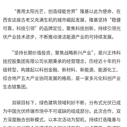
“善用太阳光芒，创造绿能世界”隆基以此为使命，在
西安这座古老又充满生机的城市崛起发展，隆基坚持“稳健
可靠，科技引领”的品牌定位，聚焦科技创新，持续引领光
伏产业技术进步，不断推动清洁能源产业的可持续发展。
"坚持长期价值投资，聚焦战略新兴产业"，是兴正伟科
技控股集团有限公司长期秉承的经营理念，历经近十年的升
级转型，构建起以科创金融、新材料、新能源、能源化工、
综合地产五大产业协同发展的格局，是一家多元化科创产业
生态链集团。
双碳目标下，绿色建筑领域利好不断，分布式光伏已成
为中国光伏终端市场中不可或缺的组成部分。此次合作，双
方深度融合创新模式，以本次活动为契机，持续打造隆基与