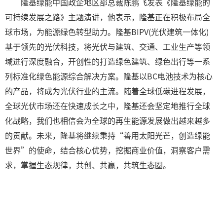
隆基绿能中国政企地区部总裁陈鹏飞发表《隆基绿能的
可持续发展之路》主题演讲，他表示，隆基正在积极布局全
球市场，为能源绿色转型助力。隆基BIPV(光伏建筑一体化)
基于领先的光伏科技，将光伏与建筑、交通、工业生产等领
域进行深度融合，开创性的打造绿色建筑、绿色出行等一系
列标准化绿色能源综合解决方案。隆基以BC电池技术为核心
的产品，将成为光伏行业的主流。随着全球低碳进程发展，
全球光伏市场还在快速成长之中，隆基还会坚定地推行全球
化战略，我们也相信会为全球的再生能源发展做出越来越多
的贡献。未来，隆基将继续秉持“善用太阳光芒，创造绿能
世界”的使命，结合核心优势，挖掘商业价值，洞察客户需
求，掌握生态规律，共创、共赢，共筑生态圈。