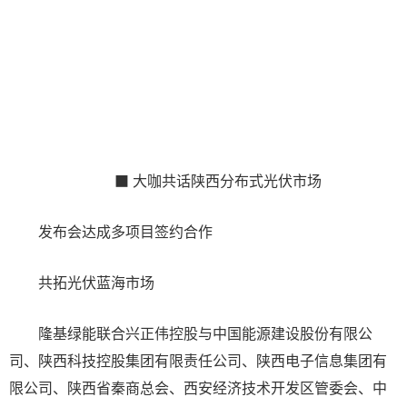
■ 大咖共话陕西分布式光伏市场
发布会达成多项目签约合作
共拓光伏蓝海市场
隆基绿能联合兴正伟控股与中国能源建设股份有限公
司、陕西科技控股集团有限责任公司、陕西电子信息集团有
限公司、陕西省秦商总会、西安经济技术开发区管委会、中