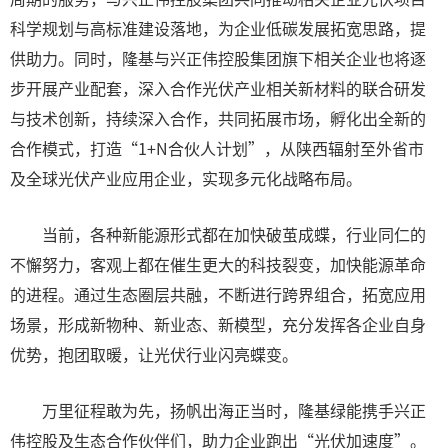
科学规划与高标准建设落地，为企业低碳发展拓宽思路，提
供助力。同时，隆基与兴正伟控股集团旗下相关企业也将逐
步开展产业配套，深入合作光伏产业相关新材料的联合研发
与技术创新，持续深入合作，共同拓展市场，孵化出全新的
合作模式，打造“1+N合伙人计划”，从陕西辐射至外省市
及全球光伏产业应用企业，实现多元化战略布局。
当前，各种新能源形式都在加快破茧成蝶，行业同仁的
不懈努力，客观上都在催生更大的科技裂变，加快能源革命
的进程。通过生态圈层共融，不断进行跨界组合，拓宽应用
场景，形成新物种、新业态、新模型，充分发挥各企业自身
优势，抱团取暖，让光伏行业闪亮蝶变。
万里征程敢为先，扬帆出海正当时，隆基绿能携手兴正
伟控股及生态合作伙伴们，助力企业跑出“光伏加速度”。