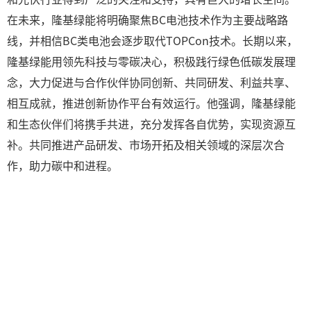
在未来，隆基绿能将明确聚焦BC电池技术作为主要战略路
线，并相信BC类电池会逐步取代TOPCon技术。长期以来，
隆基绿能用领先科技与零碳决心，积极践行绿色低碳发展理
念，大力促进与合作伙伴协同创新、共同研发、利益共享、
相互成就，推进创新协作平台有效运行。他强调，隆基绿能
和生态伙伴们将携手共进，充分发挥各自优势，实现资源互
补。共同推进产品研发、市场开拓及相关领域的深层次合
作，助力碳中和进程。