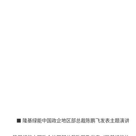
■ 隆基绿能中国政企地区部总裁陈鹏飞发表主题演讲