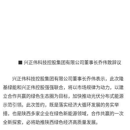
■ 兴正伟科技控股集团有限公司董事长乔伟致辞议
兴正伟科技控股集团有限公司董事长乔伟表示，此次隆
基绿能和兴正伟控股强强联合，将以市场规律为动力，以建
立合作共赢的绿色生态圈为目标，加快推动光伏分布式能源
示范引领。此次签约，既是落实经济大循环发展的务实举
措，也是陕西多家企业在绿色新能源领域，合作共赢的一次
全新探索，必将助推陕西绿色经济高质量发展。