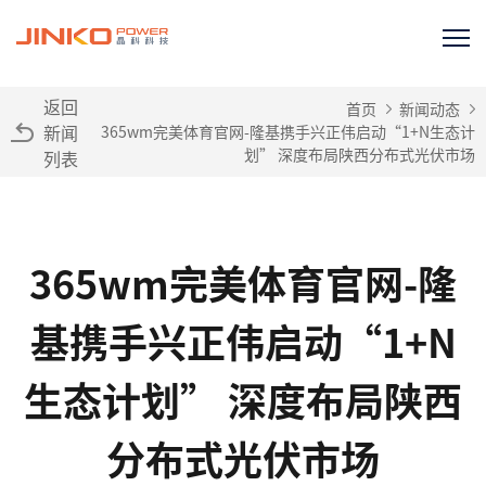
返回
首页
新闻动态
新闻
365wm完美体育官网-隆基携手兴正伟启动“1+N生态计
划” 深度布局陕西分布式光伏市场
列表
365wm完美体育官网-隆
基携手兴正伟启动“1+N
生态计划” 深度布局陕西
分布式光伏市场