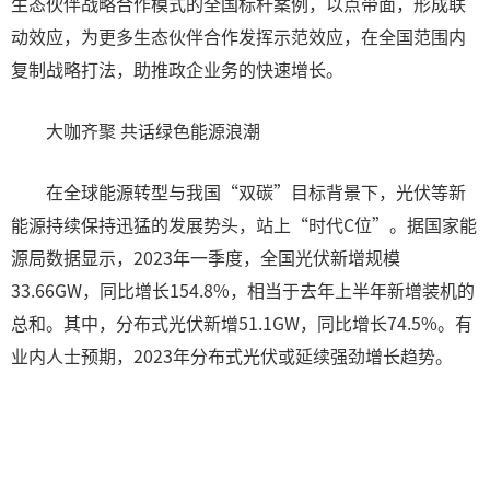
生态伙伴战略合作模式的全国标杆案例，以点带面，形成联
动效应，为更多生态伙伴合作发挥示范效应，在全国范围内
复制战略打法，助推政企业务的快速增长。
大咖齐聚 共话绿色能源浪潮
在全球能源转型与我国“双碳”目标背景下，光伏等新
能源持续保持迅猛的发展势头，站上“时代C位”。据国家能
源局数据显示，2023年一季度，全国光伏新增规模
33.66GW，同比增长154.8%，相当于去年上半年新增装机的
总和。其中，分布式光伏新增51.1GW，同比增长74.5%。有
业内人士预期，2023年分布式光伏或延续强劲增长趋势。