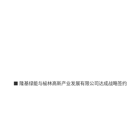
■ 隆基绿能与榆林高新产业发展有限公司达成战略签约